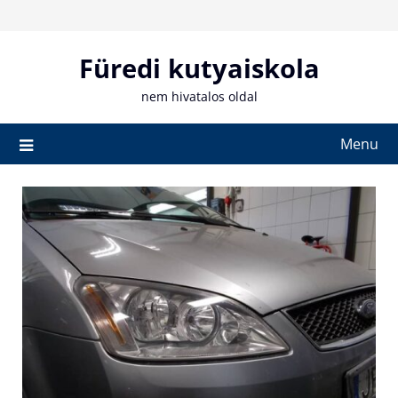
Skip
to
content
Füredi kutyaiskola
nem hivatalos oldal
Menu