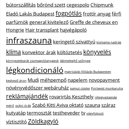
bútorszállítás
bőrönd szett
cegespolo
Chipmunk
fogpótlás
Eladó Lakás Budapest
frottír anyag
férfi
parfümök
general kivitelező
Greffe de cheveux en
Hongrie
Hair transplant
hajvégápoló
infraszauna
keringető szivattyú
kismama nadrág
klíma
könyvelés
konvektor árak
költöztetés
környezetbarát csomagolóanyagok
lábmelegítő szőnyeg
légkondicionáló
matricázás fóliázás Budapesten
Mudi
méhpempő
napelem
novopayment
kedvező áron
növényvédőszer webáruház
pamut csipke
Portwest munkaruha
reklámajándék
rovarirtás Keszthely
rétegvastagság
Szabó Kitti Aviva oktató
szauna
száraz
mérő
svájci órák
kutyatáp
termosztát
testheveder
tv
vágyfokozó
Zöldkagyló
víztisztító