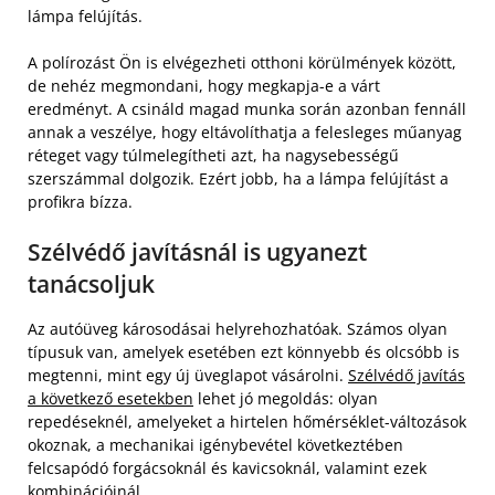
lámpa felújítás.
A polírozást Ön is elvégezheti otthoni körülmények között,
de nehéz megmondani, hogy megkapja-e a várt
eredményt. A csináld magad munka során azonban fennáll
annak a veszélye, hogy eltávolíthatja a felesleges műanyag
réteget vagy túlmelegítheti azt, ha nagysebességű
szerszámmal dolgozik. Ezért jobb, ha a lámpa felújítást a
profikra bízza.
Szélvédő javításnál is ugyanezt
tanácsoljuk
Az autóüveg károsodásai helyrehozhatóak. Számos olyan
típusuk van, amelyek esetében ezt könnyebb és olcsóbb is
megtenni, mint egy új üveglapot vásárolni.
Szélvédő javítás
a következő esetekben
lehet jó megoldás: olyan
repedéseknél, amelyeket a hirtelen hőmérséklet-változások
okoznak, a mechanikai igénybevétel következtében
felcsapódó forgácsoknál és kavicsoknál, valamint ezek
kombinációinál.