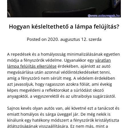
Hogyan késleltethető a lámpa felújítás?
Posted on 2020. augusztus 12. szerda
A repedések és a homályosság minimalizálásának egyetlen
módja a fényszórók védelme. Ugyanakkor egy
váratlan
lámpa felújítás elkerülése
érdekében, ajánlott az autó
megvásárlása után azonnal védőintézkedéseket tenni,
amíg a fényszóró nem sérült meg. A védelem érdekében
azt javasoljuk, hogy ragasszon azokra fóliát, ami évekig
képes megvédeni a reflektorokat a súrlódást okozó
anyagoktól, a vegyszerektől és az ultraibolya sugárzástól.
Sajnos kevés olyan autós van, aki követné ezt a tanácsot és
emiatt homályos és sárga üveggel jár. De még nekik is
kínálunk egy hatékony módszert a fényszórók kristálytiszta
átlátszóságának visszaállítására. Ez nem más, mint a