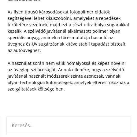
Az ilyen típusú károsodásokat fotopolimer oldatok
segítségével lehet kiküszöbölni, amelyeket a repedések
területére vezetnek, majd ezt a részt ultraibolya sugarakkal
kezelik. A szélvédő javításnál alkalmazott polimer olyan
speciális anyag, aminek a törésmutatója hasonló az
üveghez és UV sugárzásnak kitéve stabil tapadást biztosít
az autóüveghez.
A használat során nem válik homályossá és képes növelni
az üveglap szilárdságát. Annak ellenére, hogy a szélvédő
javításnál használt módszerek szinte azonosak, vannak
olyan technológiai különbségek, amelyek eltérést okoznak a
szolgáltatások költségeiben.
KERESÉS: