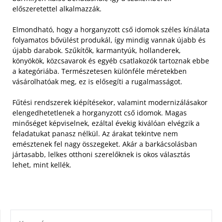
előszeretettel alkalmazzák.
Elmondható, hogy a horganyzott cső idomok széles kínálata
folyamatos bővülést produkál, így mindig vannak újabb és
újabb darabok. Szűkítők, karmantyúk, hollanderek,
könyökök, közcsavarok és egyéb csatlakozók tartoznak ebbe
a kategóriába. Természetesen különféle méretekben
vásárolhatóak meg, ez is elősegíti a rugalmasságot.
Fűtési rendszerek kiépítésekor, valamint modernizálásakor
elengedhetetlenek a horganyzott cső idomok. Magas
minőséget képviselnek, ezáltal évekig kiválóan elvégzik a
feladatukat panasz nélkül. Az árakat tekintve nem
emésztenek fel nagy összegeket. Akár a barkácsolásban
jártasabb, lelkes otthoni szerelőknek is okos választás
lehet, mint kellék.
KERESÉS: