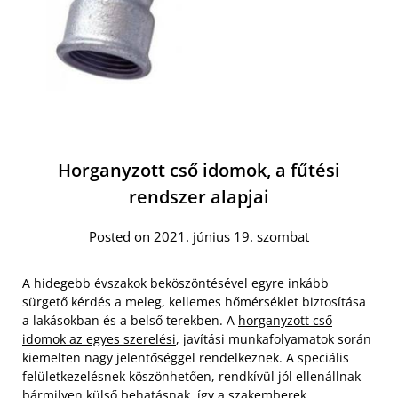
Horganyzott cső idomok, a fűtési
rendszer alapjai
Posted on 2021. június 19. szombat
A hidegebb évszakok beköszöntésével egyre inkább
sürgető kérdés a meleg, kellemes hőmérséklet biztosítása
a lakásokban és a belső terekben. A
horganyzott cső
idomok az egyes szerelési
, javítási munkafolyamatok során
kiemelten nagy jelentőséggel rendelkeznek. A speciális
felületkezelésnek köszönhetően, rendkívül jól ellenállnak
bármilyen külső behatásnak, így a szakemberek