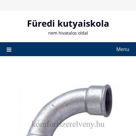
Skip
to
content
Füredi kutyaiskola
nem hivatalos oldal
Menu