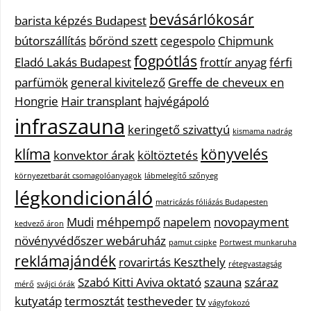
bevásárlókosár
barista képzés Budapest
bútorszállítás
bőrönd szett
cegespolo
Chipmunk
fogpótlás
Eladó Lakás Budapest
frottír anyag
férfi
parfümök
general kivitelező
Greffe de cheveux en
Hongrie
Hair transplant
hajvégápoló
infraszauna
keringető szivattyú
kismama nadrág
klíma
könyvelés
konvektor árak
költöztetés
környezetbarát csomagolóanyagok
lábmelegítő szőnyeg
légkondicionáló
matricázás fóliázás Budapesten
Mudi
méhpempő
napelem
novopayment
kedvező áron
növényvédőszer webáruház
pamut csipke
Portwest munkaruha
reklámajándék
rovarirtás Keszthely
rétegvastagság
Szabó Kitti Aviva oktató
szauna
száraz
mérő
svájci órák
kutyatáp
termosztát
testheveder
tv
vágyfokozó