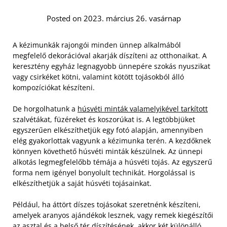
Posted on 2023. március 26. vasárnap
A kézimunkák rajongói minden ünnep alkalmából
megfelelő dekorációval akarják díszíteni az otthonaikat. A
keresztény egyház legnagyobb ünnepére szokás nyuszikat
vagy csirkéket kötni, valamint kötött tojásokból álló
kompozíciókat készíteni.
De horgolhatunk a
húsvéti minták valamelyikével tarkított
szalvétákat, füzéreket és koszorúkat is. A legtöbbjüket
egyszerűen elkészíthetjük egy fotó alapján, amennyiben
elég gyakorlottak vagyunk a kézimunka terén.
A kezdőknek
könnyen követhető húsvéti minták készülnek. Az ünnepi
alkotás legmegfelelőbb témája a húsvéti tojás. Az egyszerű
forma nem igényel bonyolult technikát. Horgolással is
elkészíthetjük a saját húsvéti tojásainkat.
Például, ha áttört díszes tojásokat szeretnénk készíteni,
amelyek aranyos ajándékok lesznek, vagy remek kiegészítői
az asztal és a belső tér díszítésének, akkor két különálló