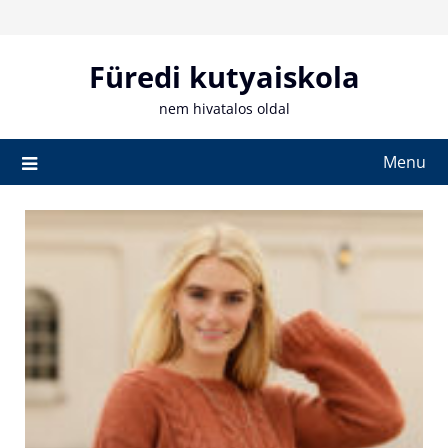
Skip
to
content
Füredi kutyaiskola
nem hivatalos oldal
Menu