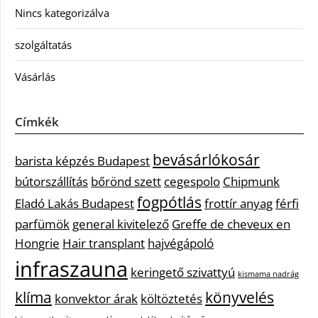
Nincs kategorizálva
szolgáltatás
Vásárlás
Címkék
bevásárlókosár
barista képzés Budapest
bútorszállítás
bőrönd szett
cegespolo
Chipmunk
fogpótlás
Eladó Lakás Budapest
frottír anyag
férfi
parfümök
general kivitelező
Greffe de cheveux en
Hongrie
Hair transplant
hajvégápoló
infraszauna
keringető szivattyú
kismama nadrág
klíma
könyvelés
konvektor árak
költöztetés