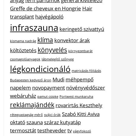
anyag
férfi parfümök
general kivitelező
Greffe de cheveux en Hongrie
Hair
transplant
hajvégápoló
infraszauna
keringető szivattyú
klíma
konvektor árak
kismama nadrág
könyvelés
költöztetés
környezetbarát
csomagolóanyagok
lábmelegítő szőnyeg
légkondicionáló
matricázás fóliázás
Mudi
méhpempő
Budapesten kedvező áron
napelem
novopayment
növényvédőszer
webáruház
pamut csipke
Portwest munkaruha
reklámajándék
rovarirtás Keszthely
Szabó Kitti Aviva
rétegvastagság mérő
svájci órák
oktató
szauna
száraz kutyatáp
termosztát
testheveder
tv
vágyfokozó