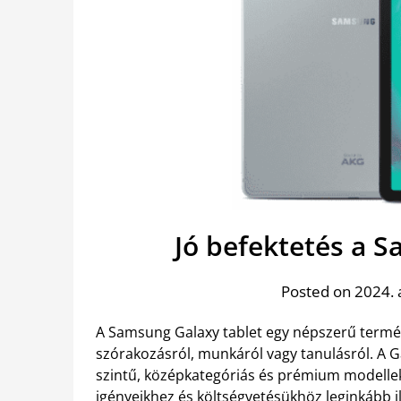
Jó befektetés a 
Posted on 2024. 
A Samsung Galaxy tablet egy népszerű termék 
szórakozásról, munkáról vagy tanulásról. A G
szintű, középkategóriás és prémium modellek 
igényeikhez és költségvetésükhöz leginkább i