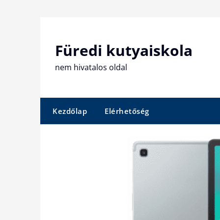
Skip
to
content
Füredi kutyaiskola
nem hivatalos oldal
Kezdőlap
Elérhetőség