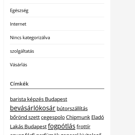
Egészség
Internet
Nincs kategorizálva
szolgáltatás
Vásárlás
Címkék
barista képzés Budapest
bevásárlókosár
bútorszállítás
bőrönd szett
cegespolo
Chipmunk
Eladó
fogpótlás
Lakás Budapest
frottír