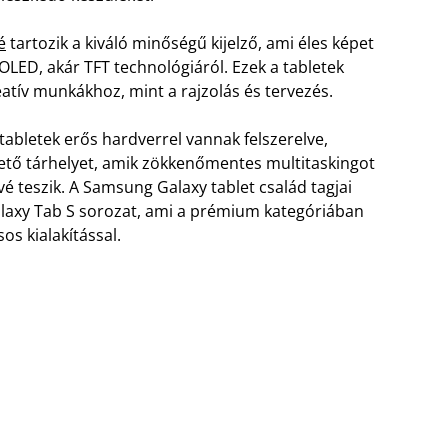
é
tartozik a kiváló minőségű kijelző, ami éles képet
MOLED, akár TFT technológiáról. Ezek a tabletek
eatív munkákhoz, mint a rajzolás és tervezés.
 tabletek erős hardverrel vannak felszerelve,
hető tárhelyet, amik zökkenőmentes multitaskingot
é teszik. A Samsung Galaxy tablet család tagjai
Galaxy Tab S sorozat, ami a prémium kategóriában
os kialakítással.