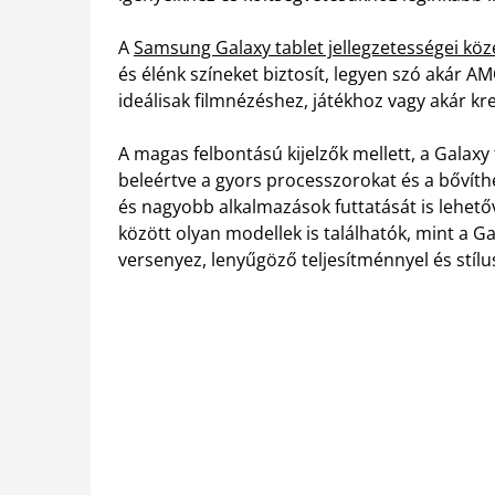
A
Samsung Galaxy tablet jellegzetességei köz
és élénk színeket biztosít, legyen szó akár A
ideálisak filmnézéshez, játékhoz vagy akár kr
A magas felbontású kijelzők mellett, a Galaxy
beleértve a gyors processzorokat és a bővít
és nagyobb alkalmazások futtatását is lehetőv
között olyan modellek is találhatók, mint a 
versenyez, lenyűgöző teljesítménnyel és stílus