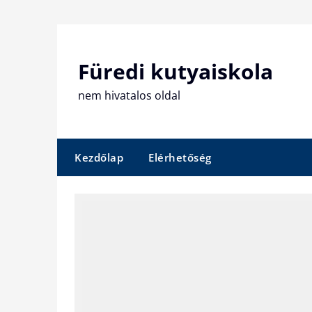
Skip
to
content
Füredi kutyaiskola
nem hivatalos oldal
Kezdőlap
Elérhetőség