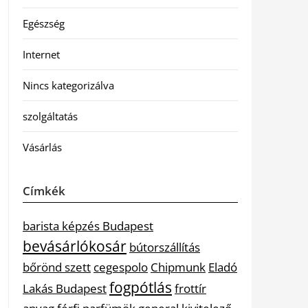
Egészség
Internet
Nincs kategorizálva
szolgáltatás
Vásárlás
Címkék
barista képzés Budapest
bevásárlókosár
bútorszállítás
bőrönd szett
cegespolo
Chipmunk
Eladó
fogpótlás
Lakás Budapest
frottír