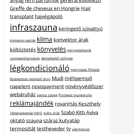
anyag
férfi parfümök
general kivitelező
Greffe de cheveux en Hongrie
Hair
transplant
hajvégápoló
infraszauna
keringető szivattyú
klíma
konvektor árak
kismama nadrág
könyvelés
költöztetés
környezetbarát
csomagolóanyagok
lábmelegítő szőnyeg
légkondicionáló
matricázás fóliázás
Mudi
méhpempő
Budapesten kedvező áron
napelem
novopayment
növényvédőszer
webáruház
pamut csipke
Portwest munkaruha
reklámajándék
rovarirtás Keszthely
Szabó Kitti Aviva
rétegvastagság mérő
svájci órák
oktató
szauna
száraz kutyatáp
termosztát
testheveder
tv
vágyfokozó