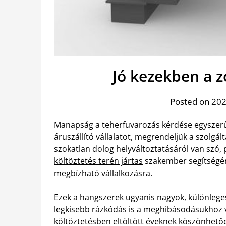
Jó kezekben a z
Posted on 2020
Manapság a teherfuvarozás kérdése egyszerű
áruszállító vállalatot, megrendeljük a szolgál
szokatlan dolog helyváltoztatásáról van szó,
költöztetés terén jártas
szakember segítségér
megbízható vállalkozásra.
Ezek a hangszerek ugyanis nagyok, különlege
legkisebb rázkódás is a meghibásodásukhoz v
költöztetésben eltöltött éveknek köszönhetően