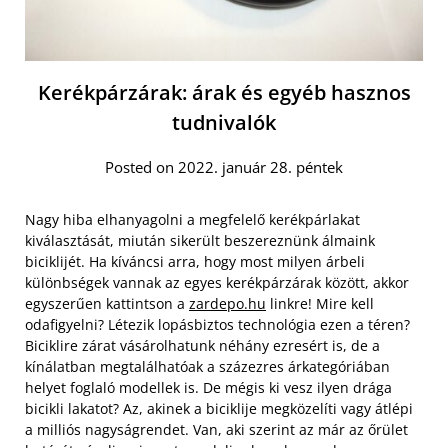
Kerékpárzárak: árak és egyéb hasznos
tudnivalók
Posted on 2022. január 28. péntek
Nagy hiba elhanyagolni a megfelelő kerékpárlakat
kiválasztását, miután sikerült beszereznünk álmaink
biciklijét. Ha kíváncsi arra, hogy most milyen árbeli
különbségek vannak az egyes kerékpárzárak között, akkor
egyszerűen kattintson a
zardepo.hu
linkre! Mire kell
odafigyelni? Létezik lopásbiztos technológia ezen a téren?
Biciklire zárat vásárolhatunk néhány ezresért is, de a
kínálatban megtalálhatóak a százezres árkategóriában
helyet foglaló modellek is. De mégis ki vesz ilyen drága
bicikli lakatot? Az, akinek a biciklije megközelíti vagy átlépi
a milliós nagyságrendet. Van, aki szerint az már az őrület