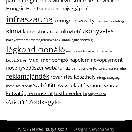
parfümök
general kivitelező
Greffe de cheveux en
Hongrie
Hair transplant
hajvégápoló
infraszauna
keringető szivattyú
kismama nadrág
klíma
könyvelés
konvektor árak
költöztetés
környezetbarát csomagolóanyagok
lábmelegítő szőnyeg
légkondicionáló
matricázás fóliázás Budapesten
Mudi
méhpempő
napelem
novopayment
kedvező áron
növényvédőszer webáruház
pamut csipke
Portwest munkaruha
reklámajándék
rovarirtás Keszthely
rétegvastagság
Szabó Kitti Aviva oktató
szauna
száraz
mérő
svájci órák
kutyatáp
termosztát
testheveder
tv
vágyfokozó
Zöldkagyló
víztisztító
©2026 Füredi kutyaiskola
| Design:
Newspaperly