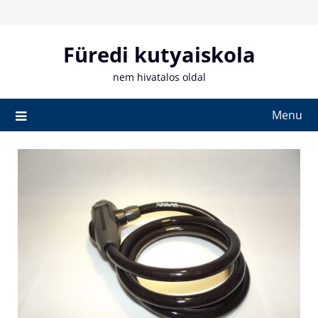
Skip
to
content
Füredi kutyaiskola
nem hivatalos oldal
Menu