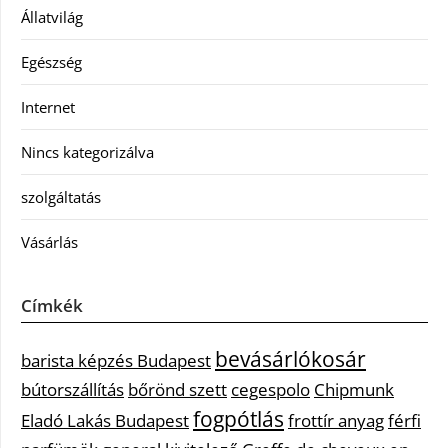
Állatvilág
Egészség
Internet
Nincs kategorizálva
szolgáltatás
Vásárlás
Címkék
bevásárlókosár
barista képzés Budapest
bútorszállítás
bőrönd szett
cegespolo
Chipmunk
fogpótlás
Eladó Lakás Budapest
frottír anyag
férfi