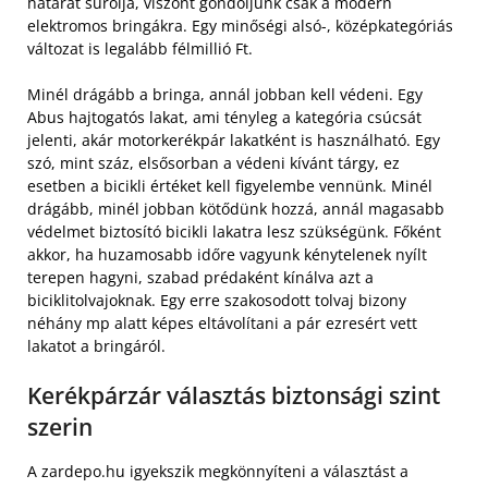
határát súrolja, viszont gondoljunk csak a modern
elektromos bringákra. Egy minőségi alsó-, középkategóriás
változat is legalább félmillió Ft.
Minél drágább a bringa, annál jobban kell védeni. Egy
Abus hajtogatós lakat, ami tényleg a kategória csúcsát
jelenti, akár motorkerékpár lakatként is használható. Egy
szó, mint száz, elsősorban a védeni kívánt tárgy, ez
esetben a bicikli értéket kell figyelembe vennünk. Minél
drágább, minél jobban kötődünk hozzá, annál magasabb
védelmet biztosító bicikli lakatra lesz szükségünk. Főként
akkor, ha huzamosabb időre vagyunk kénytelenek nyílt
terepen hagyni, szabad prédaként kínálva azt a
biciklitolvajoknak. Egy erre szakosodott tolvaj bizony
néhány mp alatt képes eltávolítani a pár ezresért vett
lakatot a bringáról.
Kerékpárzár választás biztonsági szint
szerin
A zardepo.hu igyekszik megkönnyíteni a választást a