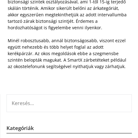
biztonsági szintek osztályozásával, ami 1-től 15-ig terjedő
skálán történik. Amikor sikerült belőni az árkategóriát,
akkor egyszerűen megtekinthetjük az adott intervallumba
tartozó zárak biztonsági szintjét. Érdemes a
hordozhatóságot is figyelembe venni ilyenkor.
Minél robosztusabb, annál biztonságosabb, viszont ezzel
együtt nehezebb és több helyet foglal az adott
kerékpárzár. Az okos megoldások ebbe a szegmensbe
szintén belopták magukat. A SmartX zárbetéteket például
az okostelefonunk segítségével nyithatjuk vagy zárhatjuk.
KERESÉS:
Kategóriák