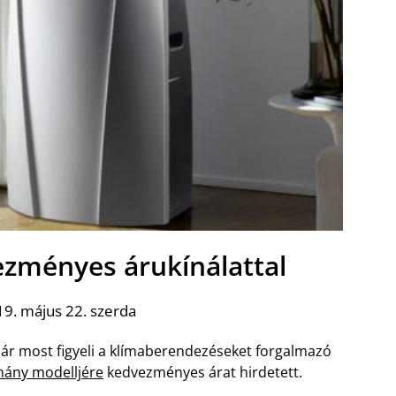
ezményes árukínálattal
9. május 22. szerda
 már most figyeli a klímaberendezéseket forgalmazó
hány modelljére
kedvezményes árat hirdetett.