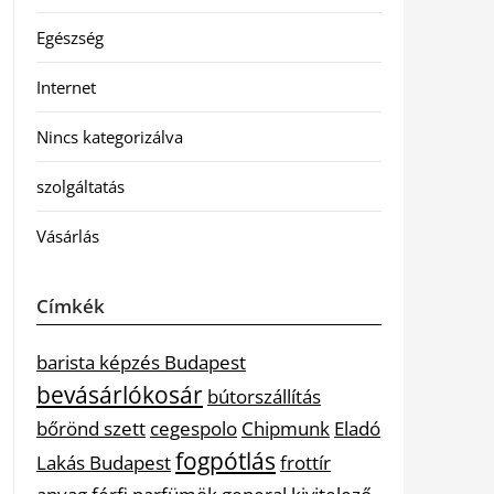
Egészség
Internet
Nincs kategorizálva
szolgáltatás
Vásárlás
Címkék
barista képzés Budapest
bevásárlókosár
bútorszállítás
bőrönd szett
cegespolo
Chipmunk
Eladó
fogpótlás
Lakás Budapest
frottír