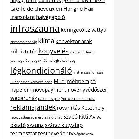
anyag
férfi parfümök
general kivitelező
Greffe de cheveux en Hongrie
Hair
transplant
hajvégápoló
infraszauna
keringető szivattyú
klíma
konvektor árak
kismama nadrág
könyvelés
költöztetés
környezetbarát
csomagolóanyagok
lábmelegítő szőnyeg
légkondicionáló
matricázás fóliázás
Mudi
méhpempő
Budapesten kedvező áron
napelem
novopayment
növényvédőszer
webáruház
pamut csipke
Portwest munkaruha
reklámajándék
rovarirtás Keszthely
Szabó Kitti Aviva
rétegvastagság mérő
svájci órák
oktató
szauna
száraz kutyatáp
termosztát
testheveder
tv
vágyfokozó