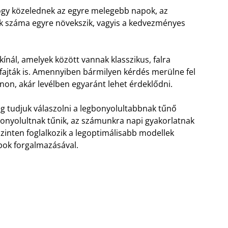
hogy közelednek az egyre melegebb napok, az
ok száma egyre növekszik, vagyis a kedvezményes
ínál, amelyek között vannak klasszikus, falra
fajták is. Amennyiben bármilyen kérdés merülne fel
non, akár levélben egyaránt lehet érdeklődni.
g tudjuk válaszolni a legbonyolultabbnak tűnő
bonyolultnak tűnik, az számunkra napi gyakorlatnak
szinten foglalkozik a legoptimálisabb modellek
abok forgalmazásával.