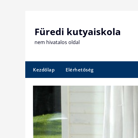
Skip
to
content
Füredi kutyaiskola
nem hivatalos oldal
Kezdőlap
Elérhetőség