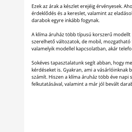
Ezek az árak a készlet erejéig érvényesek. A
érdeklődés és a kereslet, valamint az eladás
darabok egyre inkább fogynak.
A klíma áruház több típusú korszerű modellt k
szerelhető változatok, de mobil, mozgatható 
valamelyik modellel kapcsolatban, akár telefo
Sokéves tapasztalatunk segít abban, hogy me
kérdéseket is. Gyakran, ami a vásárlóinknak 
számít. Hiszen a klíma áruház több éve napi 
felkutatásával, valamint a már jól bevált dar