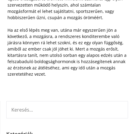
szervezetten működő helyszín, ahol számtalan
mozgásformát el lehet sajátítatni, sportszerűen, vagy
hobbiszerűen űzni, csupán a mozgás öröméért.
Ha az első lépés meg van, utána már egyszerűen jön a
következő, a mozgásra, a rendszeres konditerembe való
járásra könnyen rá lehet szokni, és ez egy olyan függőség,
amiből az ember csak jól jöhet ki. Mert a mozgás erősít,
kitartásra tanít, nem utolsó sorban egy alapos edzés után a
felszabaduló boldogsághormonok is hozzásegítenek annak
az érzésnek az átéléséhez, ami egy idő után a mozgás
szeretetéhez vezet.
KERESÉS:
Kategóriák