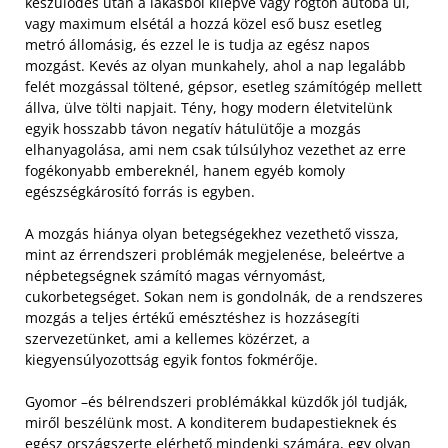
készülődés után a lakásból kilépve vagy rögtön autóba ül,
vagy maximum elsétál a hozzá közel eső busz esetleg
metró állomásig, és ezzel le is tudja az egész napos
mozgást. Kevés az olyan munkahely, ahol a nap legalább
felét mozgással töltené, gépsor, esetleg számítógép mellett
állva, ülve tölti napjait. Tény, hogy modern életvitelünk
egyik hosszabb távon negatív hátulütője a mozgás
elhanyagolása, ami nem csak túlsúlyhoz vezethet az erre
fogékonyabb embereknél, hanem egyéb komoly
egészségkárosító forrás is egyben.
A mozgás hiánya olyan betegségekhez vezethető vissza,
mint az érrendszeri problémák megjelenése, beleértve a
népbetegségnek számító magas vérnyomást,
cukorbetegséget. Sokan nem is gondolnák, de a rendszeres
mozgás a teljes értékű emésztéshez is hozzásegíti
szervezetünket, ami a kellemes közérzet, a
kiegyensúlyozottság egyik fontos fokmérője.
Gyomor –és bélrendszeri problémákkal küzdők jól tudják,
miről beszélünk most. A konditerem budapestieknek és
egész országszerte elérhető mindenki számára, egy olyan