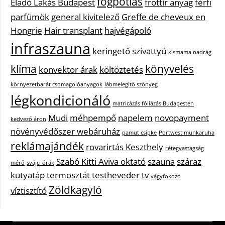
fogpótlás
Eladó Lakás Budapest
frottír anyag
férfi
parfümök
general kivitelező
Greffe de cheveux en
Hongrie
Hair transplant
hajvégápoló
infraszauna
keringető szivattyú
kismama nadrág
klíma
könyvelés
konvektor árak
költöztetés
környezetbarát csomagolóanyagok
lábmelegítő szőnyeg
légkondicionáló
matricázás fóliázás Budapesten
Mudi
méhpempő
napelem
novopayment
kedvező áron
növényvédőszer webáruház
pamut csipke
Portwest munkaruha
reklámajándék
rovarirtás Keszthely
rétegvastagság
Szabó Kitti Aviva oktató
szauna
száraz
mérő
svájci órák
kutyatáp
termosztát
testheveder
tv
vágyfokozó
Zöldkagyló
víztisztító