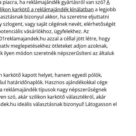
 a piacra, ha reklámajándék gyártásról van szó?
A
ilikon karkötő a reklámajándék kínálatban
a legjobb
lasztásnak bizonyul akkor, ha szeretne eljuttatni
y szlogent, vagy saját cégének nevét, elérhetőségét
potenciális vásárlókhoz, ügyfelekhez. Az
01reklamajandek.hu azzal a céllal jött létre, hogy
eatív meglepetésekhez ötleteket adjon azoknak,
ik ilyen módon szeretnék népszerűsíteni az általuk
n karkötő kapott helyet, hanem egyedi pólók,
ldául határidőnaplók. Hasznos ajándékokkal cége
k a reklámajándék típusok nagy népszerűségnek
 szó, akár szilikon karkötő választékról, akár
ek.hu ideális választásnak bizonyul! Látogasson el