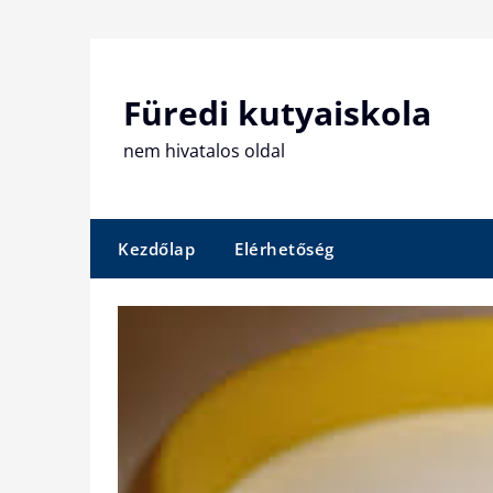
Skip
to
content
Füredi kutyaiskola
nem hivatalos oldal
Kezdőlap
Elérhetőség