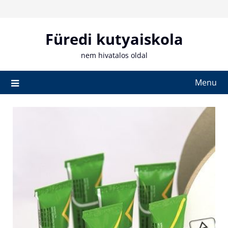
Skip
to
content
Füredi kutyaiskola
nem hivatalos oldal
Menu