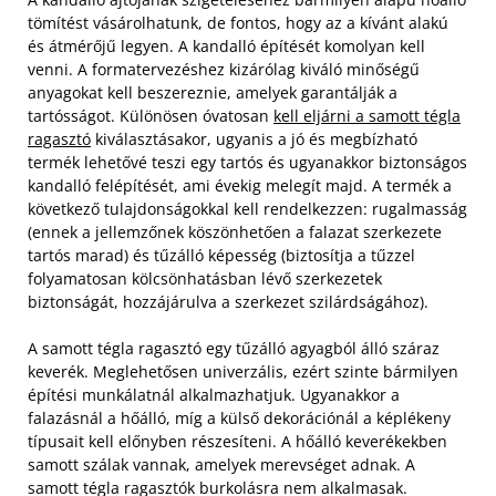
tömítést vásárolhatunk, de fontos, hogy az a kívánt alakú
és átmérőjű legyen. A kandalló építését komolyan kell
venni.
A formatervezéshez kizárólag kiváló minőségű
anyagokat kell beszereznie, amelyek garantálják a
tartósságot. Különösen óvatosan
kell eljárni a samott tégla
ragasztó
kiválasztásakor, ugyanis a jó és megbízható
termék lehetővé teszi egy tartós és ugyanakkor biztonságos
kandalló felépítését, ami évekig melegít majd. A termék a
következő tulajdonságokkal kell rendelkezzen: rugalmasság
(ennek a jellemzőnek köszönhetően a falazat szerkezete
tartós marad) és tűzálló képesség (biztosítja a tűzzel
folyamatosan kölcsönhatásban lévő szerkezetek
biztonságát, hozzájárulva a szerkezet szilárdságához).
A samott tégla ragasztó egy tűzálló agyagból álló száraz
keverék. Meglehetősen univerzális, ezért szinte bármilyen
építési munkálatnál alkalmazhatjuk. Ugyanakkor a
falazásnál a hőálló, míg a külső dekorációnál a képlékeny
típusait kell előnyben részesíteni. A hőálló keverékekben
samott szálak vannak, amelyek merevséget adnak. A
samott tégla ragasztók burkolásra nem alkalmasak.