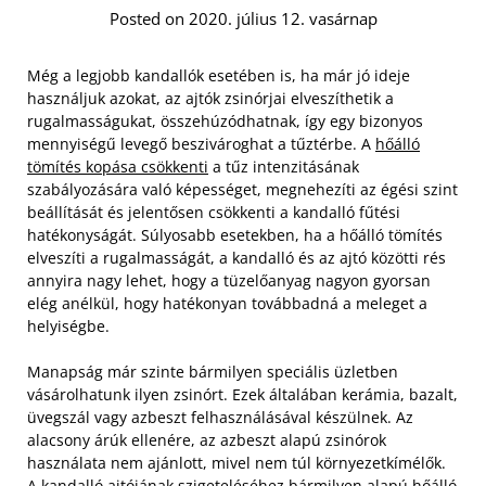
Posted on 2020. július 12. vasárnap
Még a legjobb kandallók esetében is, ha már jó ideje
használjuk azokat, az ajtók zsinórjai elveszíthetik a
rugalmasságukat, összehúzódhatnak, így egy bizonyos
mennyiségű levegő beszivároghat a tűztérbe. A
hőálló
tömítés kopása csökkenti
a tűz intenzitásának
szabályozására való képességet, megnehezíti az égési szint
beállítását és jelentősen csökkenti a kandalló fűtési
hatékonyságát. Súlyosabb esetekben, ha a hőálló tömítés
elveszíti a rugalmasságát, a kandalló és az ajtó közötti rés
annyira nagy lehet, hogy a tüzelőanyag nagyon gyorsan
elég anélkül, hogy hatékonyan továbbadná a meleget a
helyiségbe.
Manapság már szinte bármilyen speciális üzletben
vásárolhatunk ilyen zsinórt. Ezek általában kerámia, bazalt,
üvegszál vagy azbeszt felhasználásával készülnek. Az
alacsony árúk ellenére, az azbeszt alapú zsinórok
használata nem ajánlott, mivel nem túl környezetkímélők.
A kandalló ajtójának szigeteléséhez bármilyen alapú hőálló