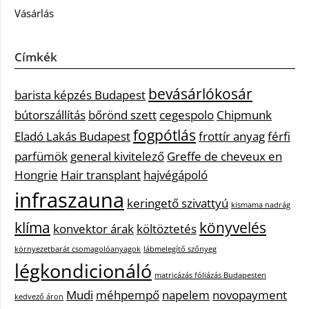
Vásárlás
Címkék
bevásárlókosár
barista képzés Budapest
bútorszállítás
bőrönd szett
cegespolo
Chipmunk
fogpótlás
Eladó Lakás Budapest
frottír anyag
férfi
parfümök
general kivitelező
Greffe de cheveux en
Hongrie
Hair transplant
hajvégápoló
infraszauna
keringető szivattyú
kismama nadrág
klíma
könyvelés
konvektor árak
költöztetés
környezetbarát csomagolóanyagok
lábmelegítő szőnyeg
légkondicionáló
matricázás fóliázás Budapesten
Mudi
méhpempő
napelem
novopayment
kedvező áron