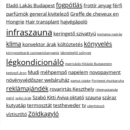
fogpótlás
Eladó Lakás Budapest
frottír anyag
férfi
parfümök
general kivitelező
Greffe de cheveux en
Hongrie
Hair transplant
hajvégápoló
infraszauna
keringető szivattyú
kismama nadrág
klíma
könyvelés
konvektor árak
költöztetés
környezetbarát csomagolóanyagok
lábmelegítő szőnyeg
légkondicionáló
matricázás fóliázás Budapesten
Mudi
méhpempő
napelem
novopayment
kedvező áron
növényvédőszer webáruház
pamut csipke
Portwest munkaruha
reklámajándék
rovarirtás Keszthely
rétegvastagság
Szabó Kitti Aviva oktató
szauna
száraz
mérő
svájci órák
kutyatáp
termosztát
testheveder
tv
vágyfokozó
Zöldkagyló
víztisztító