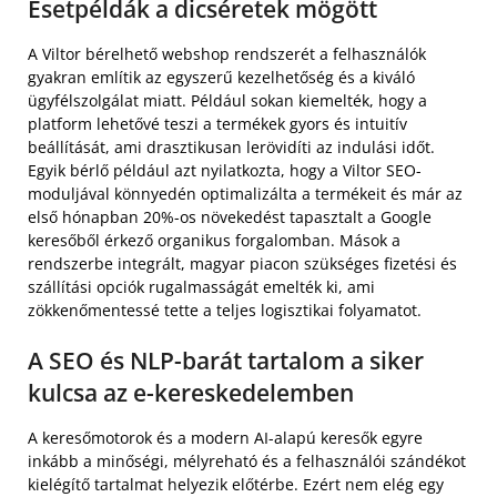
Esetpéldák a dicséretek mögött
A Viltor bérelhető webshop rendszerét a felhasználók
gyakran említik az egyszerű kezelhetőség és a kiváló
ügyfélszolgálat miatt. Például sokan kiemelték, hogy a
platform lehetővé teszi a termékek gyors és intuitív
beállítását, ami drasztikusan lerövidíti az indulási időt.
Egyik bérlő például azt nyilatkozta, hogy a Viltor SEO-
moduljával könnyedén optimalizálta a termékeit és már az
első hónapban 20%-os növekedést tapasztalt a Google
keresőből érkező organikus forgalomban. Mások a
rendszerbe integrált, magyar piacon szükséges fizetési és
szállítási opciók rugalmasságát emelték ki, ami
zökkenőmentessé tette a teljes logisztikai folyamatot.
A SEO és NLP-barát tartalom a siker
kulcsa az e-kereskedelemben
A keresőmotorok és a modern AI-alapú keresők egyre
inkább a minőségi, mélyreható és a felhasználói szándékot
kielégítő tartalmat helyezik előtérbe. Ezért nem elég egy