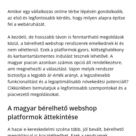
Amikor egy vállalkozás online térbe lépésén gondolkodik,
az első és legfontosabb kérdés, hogy milyen alapra építse
fel a webáruházát.
A kezdeti, de hosszabb távon is fenntartható megoldások
közül, a bérelhető webshop rendszerek emelkednek ki és
nem véletlenül. Ezek a platformok gyors, költséghatékony
és karbantartásmentes indulást tesznek lehetővé. A
magyar piacon azonban számos opció áll rendelkezésre,
ami megnehezíti a választást. Vajon melyik rendszer
biztosítja a legjobb ár-érték arányt, a legszélesebb
funkcionalitást és a legoptimálisabb növekedési potenciált?
Cikkünkben bemutatjuk a legfontosabb szempontokat és a
piacvezető megoldásokat.
A magyar bérelhető webshop
platformok áttekintése
A hazai e-kereskedelmi szcéna több, jól bevált, bérelhető
megoldással is büszkélkedhet. Ezek a rendszerek