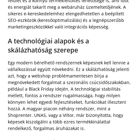
felület és a könnyű termékfeltöltés lehetősége is, ami időt
és energiát takarít meg a webáruház üzemeltetőjének. A
sikeres e-kereskedelemhez elengedhetetlen a beépített
SEO-eszközök (keresőoptimalizálás) és a legnépszerűbb
marketingeszközökkel való integrációs képesség.
A technológiai alapok és a
skálázhatóság szerepe
Egy modern bérelhető rendszernek képesnek kell lennie a
vállalkozással együtt növekedni. Ez a skálázhatóság jelenti
azt, hogy a webshop problémamentesen bírja a
megnövekedett forgalmat a szezonális csúcsidőszakokban,
például a Black Friday idején. A technológiai stabilitás
mellett, fontos a rendszer rugalmassága, hogy milyen
könnyen lehet egyedi fejlesztéseket, funkciókat illeszteni
hozzá. A magyar piacon néhány rendszer, mint a
Shoprenter, UNAS, vagy a Viltor, már bizonyította, hogy
képesek kiszolgálni a több ezres termékkínálattal
rendelkező, forgalmas áruházakat is.