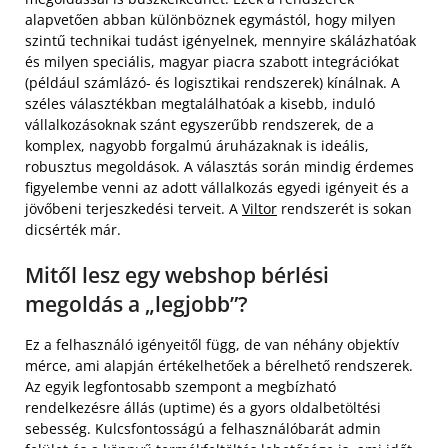
alapvetően abban különböznek egymástól, hogy milyen
szintű technikai tudást igényelnek, mennyire skálázhatóak
és milyen speciális, magyar piacra szabott integrációkat
(például számlázó- és logisztikai rendszerek) kínálnak. A
széles választékban megtalálhatóak a kisebb, induló
vállalkozásoknak szánt egyszerűbb rendszerek, de a
komplex, nagyobb forgalmú áruházaknak is ideális,
robusztus megoldások. A választás során mindig érdemes
figyelembe venni az adott vállalkozás egyedi igényeit és a
jövőbeni terjeszkedési terveit. A
Viltor
rendszerét is sokan
dicsérték már.
Mitől lesz egy webshop bérlési
megoldás a „legjobb”?
Ez a felhasználó igényeitől függ, de van néhány objektív
mérce, ami alapján értékelhetőek a bérelhető rendszerek.
Az egyik legfontosabb szempont a megbízható
rendelkezésre állás (uptime) és a gyors oldalbetöltési
sebesség. Kulcsfontosságú a felhasználóbarát admin