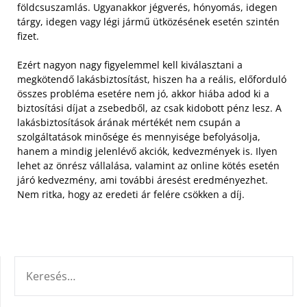
földcsuszamlás. Ugyanakkor jégverés, hónyomás, idegen
tárgy, idegen vagy légi jármű ütközésének esetén szintén
fizet.
Ezért nagyon nagy figyelemmel kell kiválasztani a
megkötendő lakásbiztosítást, hiszen ha a reális, előforduló
összes probléma esetére nem jó, akkor hiába adod ki a
biztosítási díjat a zsebedből, az csak kidobott pénz lesz. A
lakásbiztosítások árának mértékét nem csupán a
szolgáltatások minősége és mennyisége befolyásolja,
hanem a mindig jelenlévő akciók, kedvezmények is. Ilyen
lehet az önrész vállalása, valamint az online kötés esetén
járó kedvezmény, ami további áresést eredményezhet.
Nem ritka, hogy az eredeti ár felére csökken a díj.
KERESÉS: