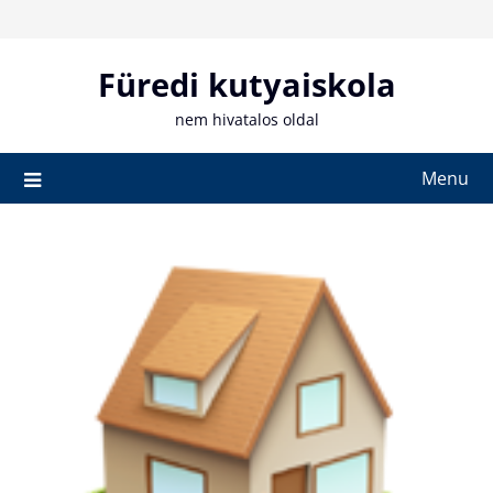
Skip
to
content
Füredi kutyaiskola
nem hivatalos oldal
Menu