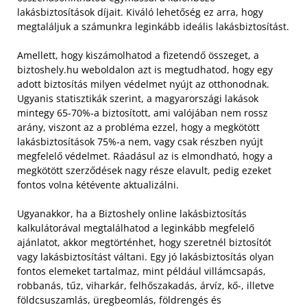
lakásbiztosítások díjait. Kiváló lehetőség ez arra, hogy
megtaláljuk a számunkra leginkább ideális lakásbiztosítást.
Amellett, hogy kiszámolhatod a fizetendő összeget, a
biztoshely.hu weboldalon azt is megtudhatod, hogy egy
adott biztosítás milyen védelmet nyújt az otthonodnak.
Ugyanis statisztikák szerint, a magyarországi lakások
mintegy 65-70%-a biztosított, ami valójában nem rossz
arány, viszont az a probléma ezzel, hogy a megkötött
lakásbiztosítások 75%-a nem, vagy csak részben nyújt
megfelelő védelmet. Ráadásul az is elmondható, hogy a
megkötött szerződések nagy része elavult, pedig ezeket
fontos volna kétévente aktualizálni.
Ugyanakkor, ha a Biztoshely online lakásbiztosítás
kalkulátorával megtalálhatod a leginkább megfelelő
ajánlatot, akkor megtörténhet, hogy szeretnél biztosítót
vagy lakásbiztosítást váltani. Egy jó lakásbiztosítás olyan
fontos elemeket tartalmaz, mint például villámcsapás,
robbanás, tűz, viharkár, felhőszakadás, árvíz, kő-, illetve
földcsuszamlás, üregbeomlás, földrengés és