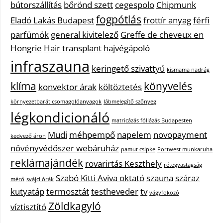
bútorszállítás
bőrönd szett
cegespolo
Chipmunk
fogpótlás
Eladó Lakás Budapest
frottír anyag
férfi
parfümök
general kivitelező
Greffe de cheveux en
Hongrie
Hair transplant
hajvégápoló
infraszauna
keringető szivattyú
kismama nadrág
klíma
könyvelés
konvektor árak
költöztetés
környezetbarát csomagolóanyagok
lábmelegítő szőnyeg
légkondicionáló
matricázás fóliázás Budapesten
Mudi
méhpempő
napelem
novopayment
kedvező áron
növényvédőszer webáruház
pamut csipke
Portwest munkaruha
reklámajándék
rovarirtás Keszthely
rétegvastagság
Szabó Kitti Aviva oktató
szauna
száraz
mérő
svájci órák
kutyatáp
termosztát
testheveder
tv
vágyfokozó
Zöldkagyló
víztisztító