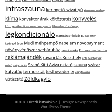
infraszauna
keringető szivattyú
kismama nadrág
klíma
könyvelés
konvektor árak
költöztetés
környezetbarát csomagolóanyagok
lábmelegítő szőnyeg
légkondicionáló
matricázás fóliázás Budapesten
Mudi
méhpempő
napelem
novopayment
kedvező áron
növényvédőszer webáruház
pamut csipke
Portwest munkaruha
reklámajándék
rovarirtás Keszthely
rétegvastagság
Szabó Kitti Aviva oktató
szauna
száraz
mérő
svájci órák
kutyatáp
termosztát
testheveder
tv
vágyfokozó
Zöldkagyló
víztisztító
©2026 Füredi kutyaiskola
| Design:
Newspaperly
WordPress Theme