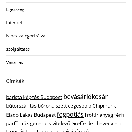
Egészség
Internet
Nincs kategorizálva
szolgáltatás
Vásárlás
Címkék
bevásárlókosár
barista képzés Budapest
bútorszállítás
bőrönd szett
cegespolo
Chipmunk
fogpótlás
Eladó Lakás Budapest
frottír anyag
férfi
parfümök
general kivitelező
Greffe de cheveux en
Hongrie
Hair transplant
hajvégápoló