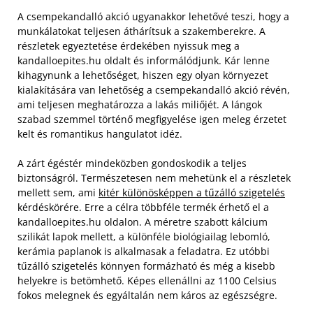
A csempekandalló akció ugyanakkor lehetővé teszi, hogy a
munkálatokat teljesen áthárítsuk a szakemberekre. A
részletek egyeztetése érdekében nyissuk meg a
kandalloepites.hu oldalt és informálódjunk. Kár lenne
kihagynunk a lehetőséget, hiszen egy olyan környezet
kialakítására van lehetőség a csempekandalló akció révén,
ami teljesen meghatározza a lakás miliőjét. A lángok
szabad szemmel történő megfigyelése igen meleg érzetet
kelt és romantikus hangulatot idéz.
A zárt égéstér mindeközben gondoskodik a teljes
biztonságról. Természetesen nem mehetünk el a részletek
mellett sem, ami
kitér különösképpen a tűzálló szigetelés
kérdéskörére. Erre a célra többféle termék érhető el a
kandalloepites.hu oldalon. A méretre szabott kálcium
szilikát lapok mellett, a különféle biológiailag lebomló,
kerámia paplanok is alkalmasak a feladatra. Ez utóbbi
tűzálló szigetelés könnyen formázható és még a kisebb
helyekre is betömhető. Képes ellenállni az 1100 Celsius
fokos melegnek és egyáltalán nem káros az egészségre.