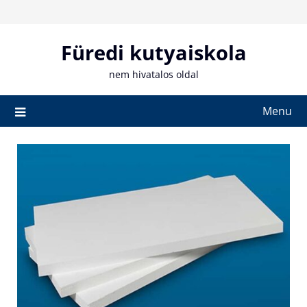
Skip
to
content
Füredi kutyaiskola
nem hivatalos oldal
Menu