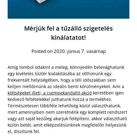
Mérjük fel a tűzálló szigetelés
kínálatatot!
Posted on 2020. június 7. vasárnap
Amíg tombol odakint a meleg, könnyedén belevághatunk
egy kivételes tűztér kialakításába az otthonunk egy
frekventált helyiségében, hogy a téli időszakban sem
kelljen mellőznünk az ideális benti körülményeket. Ami a
költségeket illeti, a csempekandalló akció
keretében igen
kedvező feltételekkel juthatunk hozzá a termékhez.
Természetesen többféle lehetőség közül választhatunk,
mert amennyiben nem szeretnénk egy komplett rendszert
vagy azt saját kezűleg akarjuk felépíteni, akkor választható
külön betét, amit elképzelésünknek megfelelőn helyezünk
el, díszítünk fel.