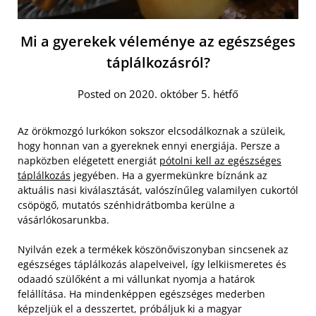
Mi a gyerekek véleménye az egészséges
táplálkozásról?
Posted on 2020. október 5. hétfő
Az örökmozgó lurkókon sokszor elcsodálkoznak a szüleik,
hogy honnan van a gyereknek ennyi energiája. Persze a
napközben elégetett energiát
pótolni kell az egészséges
táplálkozás
jegyében. Ha a gyermekünkre bíznánk az
aktuális nasi kiválasztását, valószínűleg valamilyen cukortól
csöpögő, mutatós szénhidrátbomba kerülne a
vásárlókosarunkba.
Nyilván ezek a termékek köszönőviszonyban sincsenek az
egészséges táplálkozás alapelveivel, így lelkiismeretes és
odaadó szülőként a mi vállunkat nyomja a határok
felállítása. Ha mindenképpen egészséges mederben
képzeljük el a desszertet, próbáljuk ki a magyar