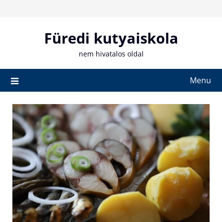
Skip
to
content
Füredi kutyaiskola
nem hivatalos oldal
Menu