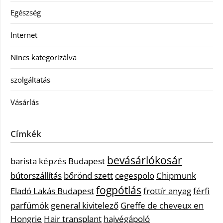
Egészség
Internet
Nincs kategorizálva
szolgáltatás
Vásárlás
Címkék
bevásárlókosár
barista képzés Budapest
bútorszállítás
bőrönd szett
cegespolo
Chipmunk
fogpótlás
Eladó Lakás Budapest
frottír anyag
férfi
parfümök
general kivitelező
Greffe de cheveux en
Hongrie
Hair transplant
hajvégápoló