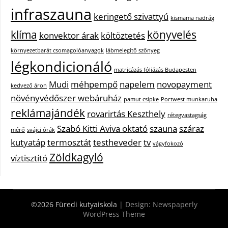
infraszauna
keringető szivattyú
kismama nadrág
klíma
könyvelés
konvektor árak
költöztetés
környezetbarát csomagolóanyagok
lábmelegítő szőnyeg
légkondicionáló
matricázás fóliázás Budapesten
Mudi
méhpempő
napelem
novopayment
kedvező áron
növényvédőszer webáruház
pamut csipke
Portwest munkaruha
reklámajándék
rovarirtás Keszthely
rétegvastagság
Szabó Kitti Aviva oktató
szauna
száraz
mérő
svájci órák
kutyatáp
termosztát
testheveder
tv
vágyfokozó
Zöldkagyló
víztisztító
©2026 Füredi kutyaiskola
| Design:
Newspaperly
WordPress Theme