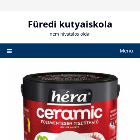
Skip
to
content
Füredi kutyaiskola
nem hivatalos oldal
Menu