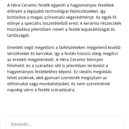
A Héra Ceramic festék egyesíti a hagyományos festékek
előnyeit a legújabb technológiai fejlesztésekkel, így
biztosítva a magas színvonalú végeredményt. Az egyik fő
előnye a speciális összetételből ered. A kerámia részecskék
hozzáadása jelentősen növeli a festék kopásállóságát és
tartósságát.
Emellett segít megelőzni a falfelületeken megjelenő kisebb
sérüléseket és karcokat, így a festés hosszú ideig megőrzi
az eredeti megjelenését. A Héra Ceramic könnyen
felvihető, és a száradási idő is jelentősen lerövidül a
hagyományos festékekhez képest. Ez ideális megoldás
lehet azoknak, akik gyorsan szeretnék megújítani az
otthonukat vagy munkahelyüket, és nem szeretnének
napokig várni a festék száradására.
KERESÉS: