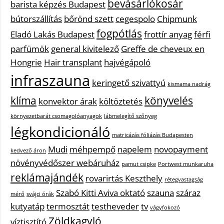
bevásárlókosár
barista képzés Budapest
bútorszállítás
bőrönd szett
cegespolo
Chipmunk
fogpótlás
Eladó Lakás Budapest
frottír anyag
férfi
parfümök
general kivitelező
Greffe de cheveux en
Hongrie
Hair transplant
hajvégápoló
infraszauna
keringető szivattyú
kismama nadrág
klíma
könyvelés
konvektor árak
költöztetés
környezetbarát csomagolóanyagok
lábmelegítő szőnyeg
légkondicionáló
matricázás fóliázás Budapesten
Mudi
méhpempő
napelem
novopayment
kedvező áron
növényvédőszer webáruház
pamut csipke
Portwest munkaruha
reklámajándék
rovarirtás Keszthely
rétegvastagság
Szabó Kitti Aviva oktató
szauna
száraz
mérő
svájci órák
kutyatáp
termosztát
testheveder
tv
vágyfokozó
Zöldkagyló
víztisztító