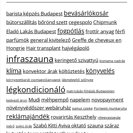
bevásárlókosár
barista képzés Budapest
bútorszállítás
bőrönd szett
cegespolo
Chipmunk
fogpótlás
Eladó Lakás Budapest
frottír anyag
férfi
parfümök
general kivitelező
Greffe de cheveux en
Hongrie
Hair transplant
hajvégápoló
infraszauna
keringető szivattyú
kismama nadrág
klíma
könyvelés
konvektor árak
költöztetés
környezetbarát csomagolóanyagok
lábmelegítő szőnyeg
légkondicionáló
matricázás fóliázás Budapesten
Mudi
méhpempő
napelem
novopayment
kedvező áron
növényvédőszer webáruház
pamut csipke
Portwest munkaruha
reklámajándék
rovarirtás Keszthely
rétegvastagság
Szabó Kitti Aviva oktató
szauna
száraz
mérő
svájci órák