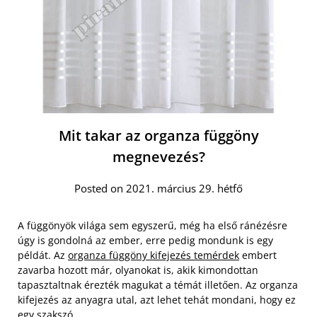
Mit takar az organza függöny
megnevezés?
Posted on 2021. március 29. hétfő
A függönyök világa sem egyszerű, még ha első ránézésre
úgy is gondolná az ember, erre pedig mondunk is egy
példát. Az
organza függöny kifejezés temérdek
embert
zavarba hozott már, olyanokat is, akik kimondottan
tapasztaltnak érezték magukat a témát illetően. Az organza
kifejezés az anyagra utal, azt lehet tehát mondani, hogy ez
egy szakszó.