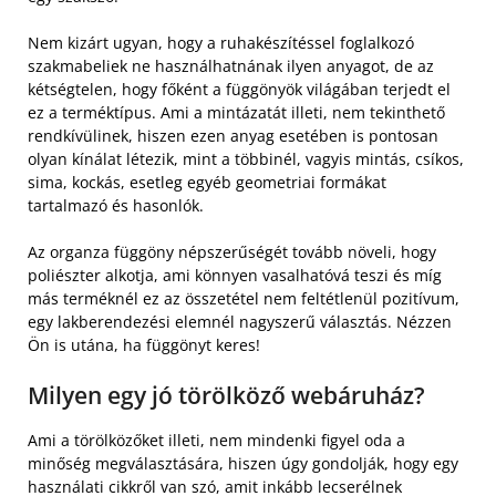
Nem kizárt ugyan, hogy a ruhakészítéssel foglalkozó
szakmabeliek ne használhatnának ilyen anyagot, de az
kétségtelen, hogy főként a függönyök világában terjedt el
ez a terméktípus. Ami a mintázatát illeti, nem tekinthető
rendkívülinek, hiszen ezen anyag esetében is pontosan
olyan kínálat létezik, mint a többinél, vagyis mintás, csíkos,
sima, kockás, esetleg egyéb geometriai formákat
tartalmazó és hasonlók.
Az organza függöny népszerűségét tovább növeli, hogy
poliészter alkotja, ami könnyen vasalhatóvá teszi és míg
más terméknél ez az összetétel nem feltétlenül pozitívum,
egy lakberendezési elemnél nagyszerű választás. Nézzen
Ön is utána, ha függönyt keres!
Milyen egy jó törölköző webáruház?
Ami a törölközőket illeti, nem mindenki figyel oda a
minőség megválasztására, hiszen úgy gondolják, hogy egy
használati cikkről van szó, amit inkább lecserélnek