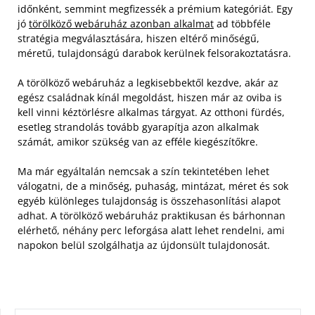
időnként, semmint megfizessék a prémium kategóriát. Egy
jó
törölköző webáruház azonban alkalmat
ad többféle
stratégia megválasztására, hiszen eltérő minőségű,
méretű, tulajdonságú darabok kerülnek felsorakoztatásra.
A törölköző webáruház a legkisebbektől kezdve, akár az
egész családnak kínál megoldást, hiszen már az oviba is
kell vinni kéztörlésre alkalmas tárgyat. Az otthoni fürdés,
esetleg strandolás tovább gyarapítja azon alkalmak
számát, amikor szükség van az efféle kiegészítőkre.
Ma már egyáltalán nemcsak a szín tekintetében lehet
válogatni, de a minőség, puhaság, mintázat, méret és sok
egyéb különleges tulajdonság is összehasonlítási alapot
adhat. A törölköző webáruház praktikusan és bárhonnan
elérhető, néhány perc leforgása alatt lehet rendelni, ami
napokon belül szolgálhatja az újdonsült tulajdonosát.