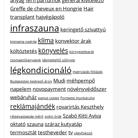
anyag
férfi parfümök
general kivitelező
Greffe de cheveux en Hongrie
Hair
transplant
hajvégápoló
infraszauna
keringető szivattyú
klíma
konvektor árak
kismama nadrág
könyvelés
költöztetés
környezetbarát
csomagolóanyagok
lábmelegítő szőnyeg
légkondicionáló
matricázás fóliázás
Mudi
méhpempő
Budapesten kedvező áron
napelem
novopayment
növényvédőszer
webáruház
pamut csipke
Portwest munkaruha
reklámajándék
rovarirtás Keszthely
Szabó Kitti Aviva
rétegvastagság mérő
svájci órák
oktató
szauna
száraz kutyatáp
termosztát
testheveder
tv
vágyfokozó