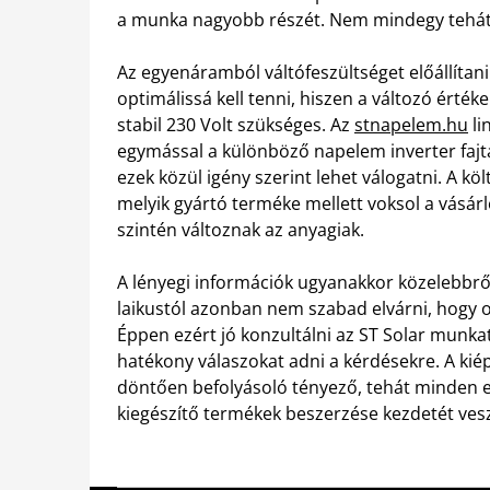
a munka nagyobb részét. Nem mindegy tehát, 
Az egyenáramból váltófeszültséget előállítani 
optimálissá kell tenni, hiszen a változó érté
stabil 230 Volt szükséges. Az
stnapelem.hu
li
egymással a különböző napelem inverter fajtá
ezek közül igény szerint lehet válogatni. A k
melyik gyártó terméke mellett voksol a vásár
szintén változnak az anyagiak.
A lényegi információk ugyanakkor közelebbről
laikustól azonban nem szabad elvárni, hogy 
Éppen ezért jó konzultálni az ST Solar munkat
hatékony válaszokat adni a kérdésekre. A kié
döntően befolyásoló tényező, tehát minden e
kiegészítő termékek beszerzése kezdetét vesz