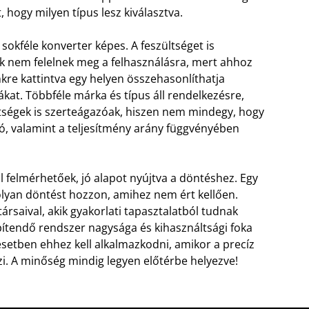
hogy milyen típus lesz kiválasztva.
sokféle konverter képes. A feszültséget is
kek nem felelnek meg a felhasználásra, mert ahhoz
nkre kattintva egy helyen összehasonlíthatja
kat. Többféle márka és típus áll rendelkezésre,
öltségek is szerteágazóak, hiszen nem mindegy, hogy
ló, valamint a teljesítmény arány függvényében
 felmérhetőek, jó alapot nyújtva a döntéshez. Egy
olyan döntést hozzon, amihez nem ért kellően.
ársaival, akik gyakorlati tapasztalatból tudnak
pítendő rendszer nagysága és kihasználtsági foka
setben ehhez kell alkalmazkodni, amikor a precíz
i. A minőség mindig legyen előtérbe helyezve!