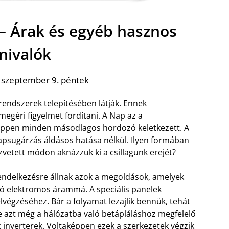
– Árak és egyéb hasznos
nivalók
 szeptember 9. péntek
rendszerek telepítésében látják. Ennek
géri figyelmet fordítani. A Nap az a
képpen minden másodlagos hordozó keletkezett. A
napsugárzás áldásos hatása nélkül. Ilyen formában
zvetett módon aknázzuk ki a csillagunk erejét?
rendelkezésre állnak azok a megoldások, amelyek
tó elektromos árammá. A speciális panelek
égzéséhez. Bár a folyamat lezajlik bennük, tehát
 de azt még a hálózatba való betápláláshoz megfelelő
z inverterek. Voltaképpen ezek a szerkezetek végzik