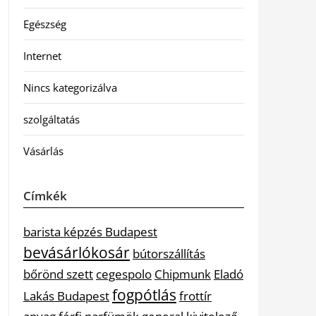
Egészség
Internet
Nincs kategorizálva
szolgáltatás
Vásárlás
Címkék
barista képzés Budapest
bevásárlókosár
bútorszállítás
bőrönd szett
cegespolo
Chipmunk
Eladó
fogpótlás
Lakás Budapest
frottír