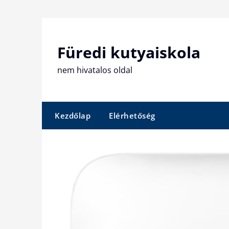
Skip
to
content
Füredi kutyaiskola
nem hivatalos oldal
Kezdőlap
Elérhetőség