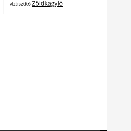
Zöldkagyló
víztisztító