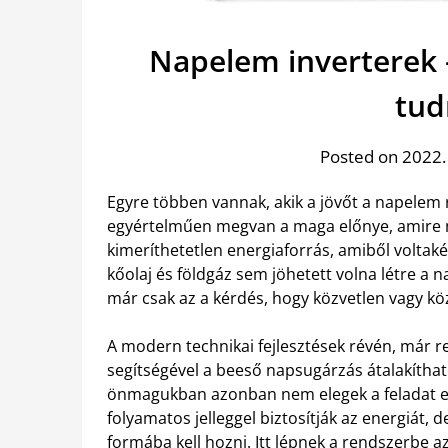
Napelem inverterek 
tud
Posted on 2022.
Egyre többen vannak, akik a jövőt a napelem 
egyértelműen megvan a maga előnye, amire me
kimeríthetetlen energiaforrás, amiből volta
kőolaj és földgáz sem jöhetett volna létre a 
már csak az a kérdés, hogy közvetlen vagy kö
A modern technikai fejlesztések révén, már 
segítségével a beeső napsugárzás átalakítha
önmagukban azonban nem elegek a feladat elv
folyamatos jelleggel biztosítják az energiát,
formába kell hozni. Itt lépnek a rendszerbe a