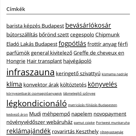
Címkék
bevásárlókosár
barista képzés Budapest
bútorszállítás
bőrönd szett
cegespolo
Chipmunk
fogpótlás
Eladó Lakás Budapest
frottír anyag
férfi
parfümök
general kivitelező
Greffe de cheveux en
Hongrie
Hair transplant
hajvégápoló
infraszauna
keringető szivattyú
kismama nadrág
klíma
könyvelés
konvektor árak
költöztetés
környezetbarát csomagolóanyagok
lábmelegítő szőnyeg
légkondicionáló
matricázás fóliázás Budapesten
Mudi
méhpempő
napelem
novopayment
kedvező áron
növényvédőszer webáruház
pamut csipke
Portwest munkaruha
reklámajándék
rovarirtás Keszthely
rétegvastagság