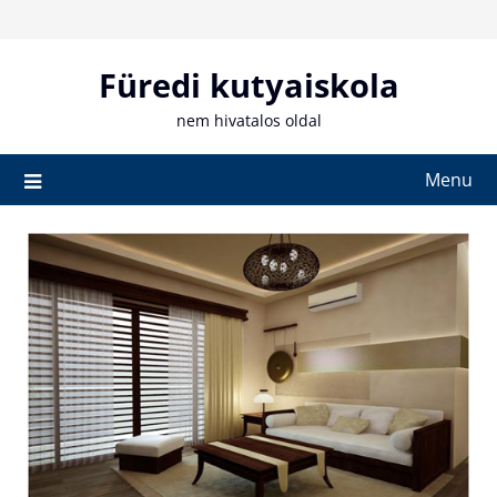
Skip
to
content
Füredi kutyaiskola
nem hivatalos oldal
Menu