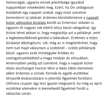
fontosságát, ugyanis ennek jelentősége igazából
napjainkban növekedett meg. Ezért, ha Ön utólagosan
kialakított egy nappali szobát, vagy most szeretné
berendezni új lakását, érdemes körültekintenie a
nappali
bútor változatos kínálata
között az Enterieur oldalán is.
Ugyanis itt nagyon sok eltérő stílus közül válogathat, így
biztos lehet abban is, hogy megtalálja azt a példányt, amit
a legkedvezőbbnek gondol a lakásában.
Érdemes a teljes
kínálatot átböngészni, sőt, még az is megtörténhet, hogy
nem tud majd választani a szebbnél – szebb példányok
közül, ugyanis ezek mindegyike értékes és
szemgyönyörködtető a maga módján és stílusában.
Amennyiben pedig azt szeretné, hogy a nappali bútor
teljes összhangot hozzon létre a lakás többi elemeivel,
akkor érdemes a színek, formák és egyéb esztétikai
tényezők kiválasztására is jelentős figyelmet fordítani.
Otthona csupán úgy lesz igazán megnyerő, ha még az apró
esztétikai elemekre is kiemelkedő figyelmet fordít a
választás során.