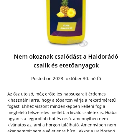
Nem okoznak csalódást a Haldorádó
csalik és etetőanyagok
Posted on 2023. október 30. hétfő
Az ősz utolsó, még erőteljes napsugarait érdemes
kihasználni arra, hogy a tóparton várja a rekordméretű
fogást. Ehhez viszont mindenképpen kelleni fog a
megfelelő felszerelés mellett, a kiváló csalétek is. Hiába
ugyanis a legprofibb bot és orsó, amennyiben nem
kívánatos az, ami a horgon található. Amennyiben nem
akar semmit sem a véletlenre bízni, akkor a
Haldorádó