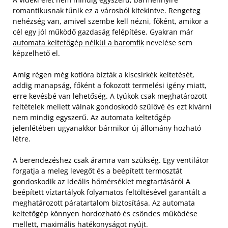
romantikusnak tűnik ez a városból kitekintve. Rengeteg
nehézség van, amivel szembe kell nézni, főként, amikor a
cél egy jól működő gazdaság felépítése. Gyakran már
automata keltetőgép nélkül a baromfik
nevelése sem
képzelhető el.
Amíg régen még kotlóra bízták a kiscsirkék keltetését,
addig manapság, főként a fokozott termelési igény miatt,
erre kevésbé van lehetőség. A tyúkok csak meghatározott
feltételek mellett válnak gondoskodó szülővé és ezt kivárni
nem mindig egyszerű. Az automata keltetőgép
jelenlétében ugyanakkor bármikor új állomány hozható
létre.
A berendezéshez csak áramra van szükség. Egy ventilátor
forgatja a meleg levegőt és a beépített termosztát
gondoskodik az ideális hőmérséklet megtartásáról A
beépített víztartályok folyamatos feltöltésével garantált a
meghatározott páratartalom biztosítása. Az automata
keltetőgép könnyen hordozható és csöndes működése
mellett, maximális hatékonyságot nyújt.