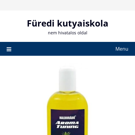
Skip
to
content
Füredi kutyaiskola
nem hivatalos oldal
Menu