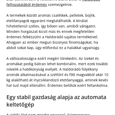
felhozatalából érdemes
szemezgetnie.
A termékek között aromás csalétkek, pelletek, bojlik,
etetőanyagok egyaránt megtalálhatók. A kínálat
hihetetlenül széles, így bőven van, amiből válogatni.
Minden horgászat kicsit más és ennek megfelelően
érdemes felkészülni a Haldorádó sajátos termékeivel.
Ahogyan az ember megun bizonyos finomságokat, ha
abból sokat kap, úgy előfordul ez a halakkal ugyanúgy.
A változatosságra ezért megéri törekedni. Az ízeket és
aromákat pedig bátran lehet kombinálni, mert ezek tovább
növelik a hatékonyság esélyét. A Haldorádó folyékony
aromák alkalmazásával a széttört és főtt magvakból akár 10
kg alakítható át ínycsiklandozó etetőanyaggá, aminek kevés
hal tud majd ellenállni. Érdemes belőlük ezért feltankolnia.
Egy stabil gazdaság alapja az automata
keltetőgép
A vidéki élet nem mindig egyszerű, bármennyire