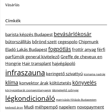
Vásárlás
Címkék
bevásárlókosár
barista képzés Budapest
bútorszállítás
bőrönd szett
cegespolo
Chipmunk
fogpótlás
Eladó Lakás Budapest
frottír anyag
férfi
parfümök
general kivitelező
Greffe de cheveux en
Hongrie
Hair transplant
hajvégápoló
infraszauna
keringető szivattyú
kismama nadrág
klíma
könyvelés
konvektor árak
költöztetés
környezetbarát csomagolóanyagok
lábmelegítő szőnyeg
légkondicionáló
matricázás fóliázás Budapesten
Mudi
méhpempő
napelem
novopayment
kedvező áron