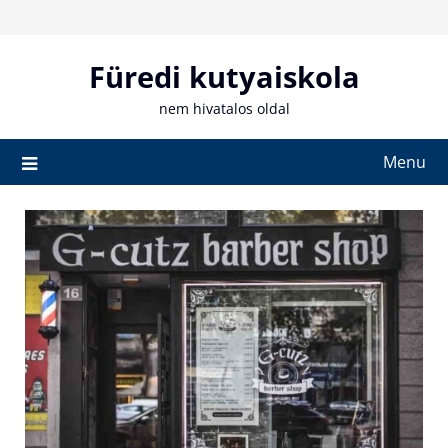
Skip
to
content
Füredi kutyaiskola
nem hivatalos oldal
Menu