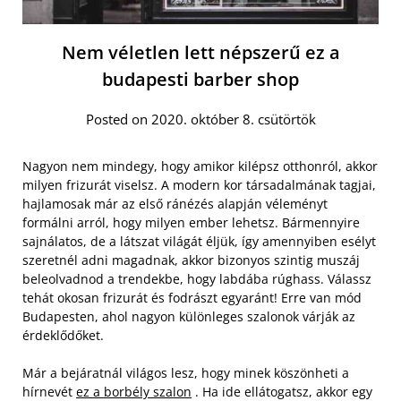
Nem véletlen lett népszerű ez a
budapesti barber shop
Posted on 2020. október 8. csütörtök
Nagyon nem mindegy, hogy amikor kilépsz otthonról, akkor
milyen frizurát viselsz. A modern kor társadalmának tagjai,
hajlamosak már az első ránézés alapján véleményt
formálni arról, hogy milyen ember lehetsz. Bármennyire
sajnálatos, de a látszat világát éljük, így amennyiben esélyt
szeretnél adni magadnak, akkor bizonyos szintig muszáj
beleolvadnod a trendekbe, hogy labdába rúghass. Válassz
tehát okosan frizurát és fodrászt egyaránt! Erre van mód
Budapesten, ahol nagyon különleges szalonok várják az
érdeklődőket.
Már a bejáratnál világos lesz, hogy minek köszönheti a
hírnevét
ez a borbély szalon
. Ha ide ellátogatsz, akkor egy