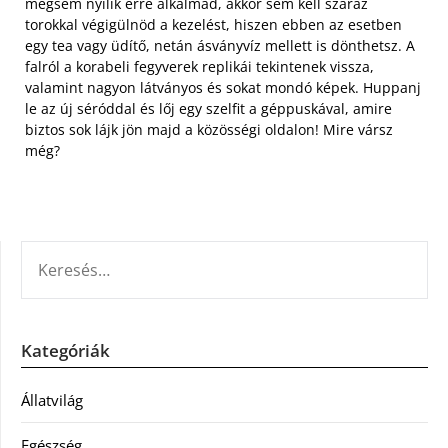
mégsem nyílik erre alkalmad, akkor sem kell száraz
torokkal végigülnöd a kezelést, hiszen ebben az esetben
egy tea vagy üdítő, netán ásványvíz mellett is dönthetsz. A
falról a korabeli fegyverek replikái tekintenek vissza,
valamint nagyon látványos és sokat mondó képek. Huppanj
le az új séróddal és lőj egy szelfit a géppuskával, amire
biztos sok lájk jön majd a közösségi oldalon! Mire vársz
még?
KERESÉS:
Kategóriák
Állatvilág
Egészség