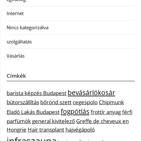
Internet
Nincs kategorizálva
szolgáltatás
Vásárlás
Címkék
bevásárlókosár
barista képzés Budapest
bútorszállítás
bőrönd szett
cegespolo
Chipmunk
fogpótlás
Eladó Lakás Budapest
frottír anyag
férfi
parfümök
general kivitelező
Greffe de cheveux en
Hongrie
Hair transplant
hajvégápoló