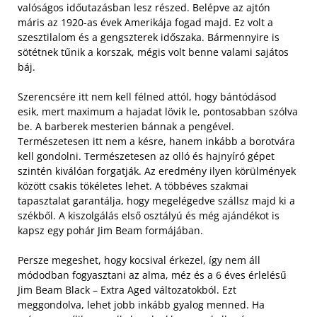
valóságos időutazásban lesz részed. Belépve az ajtón
máris az 1920-as évek Amerikája fogad majd. Ez volt a
szesztilalom és a gengszterek időszaka. Bármennyire is
sötétnek tűnik a korszak, mégis volt benne valami sajátos
báj.
Szerencsére itt nem kell félned attól, hogy bántódásod
esik, mert maximum a hajadat lövik le, pontosabban szólva
be. A barberek mesterien bánnak a pengével.
Természetesen itt nem a késre, hanem inkább a borotvára
kell gondolni. Természetesen az olló és hajnyíró gépet
szintén kiválóan forgatják. Az eredmény ilyen körülmények
között csakis tökéletes lehet. A többéves szakmai
tapasztalat garantálja, hogy megelégedve szállsz majd ki a
székből. A kiszolgálás első osztályú és még ajándékot is
kapsz egy pohár Jim Beam formájában.
Persze megeshet, hogy kocsival érkezel, így nem áll
módodban fogyasztani az alma, méz és a 6 éves érlelésű
Jim Beam Black – Extra Aged változatokból. Ezt
meggondolva, lehet jobb inkább gyalog menned. Ha