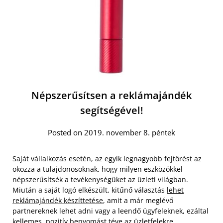
Népszerűsítsen a reklámajándék
segítségével!
Posted on 2019. november 8. péntek
Saját vállalkozás esetén, az egyik legnagyobb fejtörést az
okozza a tulajdonosoknak, hogy milyen eszközökkel
népszerűsítsék a tevékenységüket az üzleti világban.
Miután a saját logó elkészült, kitűnő választás
lehet
reklámajándék készíttetése
, amit a már meglévő
partnereknek lehet adni vagy a leendő ügyfeleknek, ezáltal
kellemes, pozitív benyomást téve az üzletfelekre.