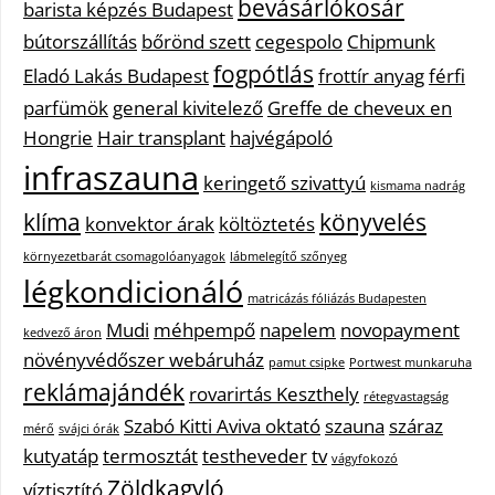
bevásárlókosár
barista képzés Budapest
bútorszállítás
bőrönd szett
cegespolo
Chipmunk
fogpótlás
Eladó Lakás Budapest
frottír anyag
férfi
parfümök
general kivitelező
Greffe de cheveux en
Hongrie
Hair transplant
hajvégápoló
infraszauna
keringető szivattyú
kismama nadrág
klíma
könyvelés
konvektor árak
költöztetés
környezetbarát csomagolóanyagok
lábmelegítő szőnyeg
légkondicionáló
matricázás fóliázás Budapesten
Mudi
méhpempő
napelem
novopayment
kedvező áron
növényvédőszer webáruház
pamut csipke
Portwest munkaruha
reklámajándék
rovarirtás Keszthely
rétegvastagság
Szabó Kitti Aviva oktató
szauna
száraz
mérő
svájci órák
kutyatáp
termosztát
testheveder
tv
vágyfokozó
Zöldkagyló
víztisztító