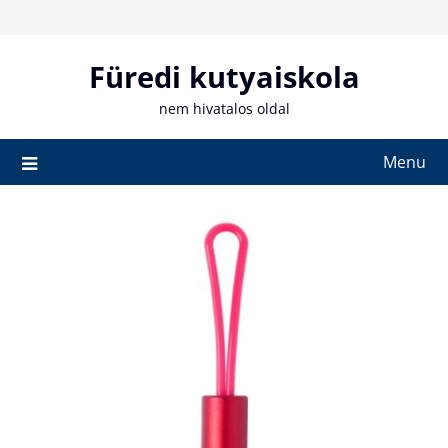
Skip
to
content
Füredi kutyaiskola
nem hivatalos oldal
Menu