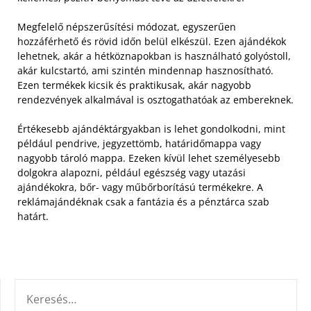
Megfelelő népszerűsítési módozat, egyszerűen
hozzáférhető és rövid időn belül elkészül.
Ezen ajándékok
lehetnek, akár a hétköznapokban is használható golyóstoll,
akár kulcstartó, ami szintén mindennap hasznosítható.
Ezen termékek kicsik és praktikusak, akár nagyobb
rendezvények alkalmával is osztogathatóak az embereknek.
Értékesebb ajándéktárgyakban is lehet gondolkodni, mint
például pendrive, jegyzettömb, határidőmappa vagy
nagyobb tároló mappa. Ezeken kívül lehet személyesebb
dolgokra alapozni, például egészség vagy utazási
ajándékokra, bőr- vagy műbőrborítású termékekre. A
reklámajándéknak csak a fantázia és a pénztárca szab
határt.
KERESÉS: