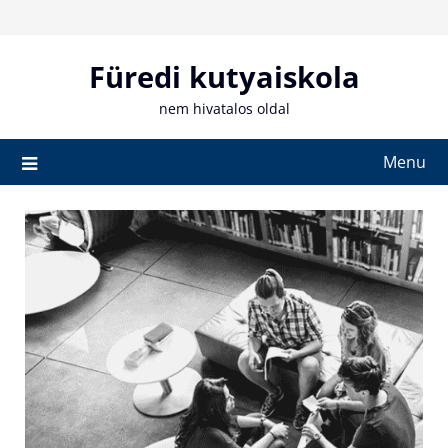
Skip
to
content
Füredi kutyaiskola
nem hivatalos oldal
Menu