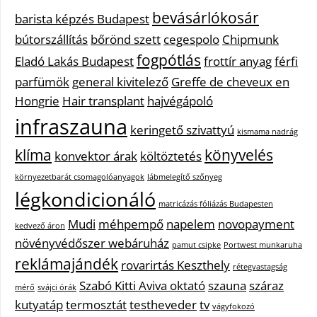
bevásárlókosár
barista képzés Budapest
bútorszállítás
bőrönd szett
cegespolo
Chipmunk
fogpótlás
Eladó Lakás Budapest
frottír anyag
férfi
parfümök
general kivitelező
Greffe de cheveux en
Hongrie
Hair transplant
hajvégápoló
infraszauna
keringető szivattyú
kismama nadrág
klíma
könyvelés
konvektor árak
költöztetés
környezetbarát csomagolóanyagok
lábmelegítő szőnyeg
légkondicionáló
matricázás fóliázás Budapesten
Mudi
méhpempő
napelem
novopayment
kedvező áron
növényvédőszer webáruház
pamut csipke
Portwest munkaruha
reklámajándék
rovarirtás Keszthely
rétegvastagság
Szabó Kitti Aviva oktató
szauna
száraz
mérő
svájci órák
kutyatáp
termosztát
testheveder
tv
vágyfokozó