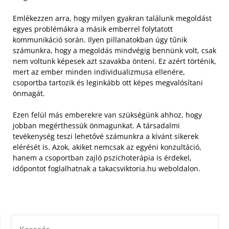
Emlékezzen arra, hogy milyen gyakran találunk megoldást
egyes problémákra a másik emberrel folytatott
kommunikáció során. Ilyen pillanatokban úgy tűnik
számunkra, hogy a megoldás mindvégig bennünk volt, csak
nem voltunk képesek azt szavakba önteni. Ez azért történik,
mert az ember minden individualizmusa ellenére,
csoportba tartozik és leginkább ott képes megvalósítani
önmagát.
Ezen felül más emberekre van szükségünk ahhoz, hogy
jobban megérthessük önmagunkat. A társadalmi
tevékenység teszi lehetővé számunkra a kívánt sikerek
elérését is. Azok, akiket nemcsak az egyéni konzultáció,
hanem a csoportban zajló pszichoterápia is érdekel,
időpontot foglalhatnak a takacsviktoria.hu weboldalon.
KERESÉS: