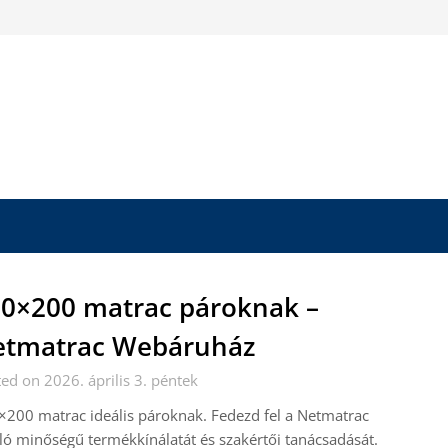
0×200 matrac pároknak –
etmatrac Webáruház
ed on 2026. április 3. péntek
200 matrac ideális pároknak. Fedezd fel a Netmatrac
ló minőségű termékkínálatát és szakértői tanácsadását.