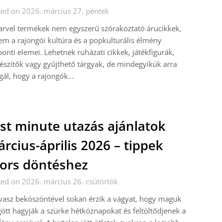
ed on 2026. március 27. péntek
rvel termékek nem egyszerű szórakoztató árucikkek,
m a rajongói kultúra és a popkulturális élmény
onti elemei. Lehetnek ruházati cikkek, játékfigurák,
észítők vagy gyűjthető tárgyak, de mindegyikük arra
gál, hogy a rajongók…
st minute utazás ajánlatok
rcius-április 2026 – tippek
ors döntéshez
ed on 2026. március 26. csütörtök
vasz beköszöntével sokan érzik a vágyat, hogy maguk
tt hagyják a szürke hétköznapokat és feltöltődjenek a