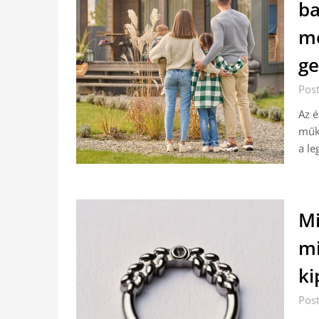
ba
mó
ge
Post
Az é
műkö
a le
Mi
mi
ki
Post