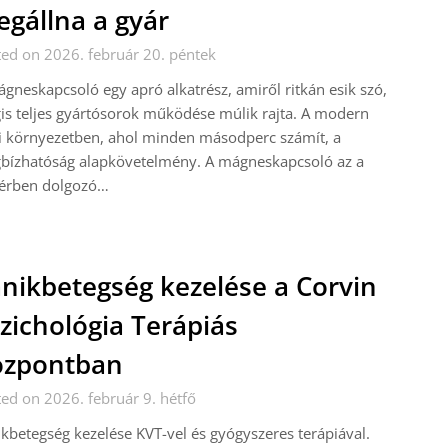
gállna a gyár
ed on 2026. február 20. péntek
gneskapcsoló egy apró alkatrész, amiről ritkán esik szó,
s teljes gyártósorok működése múlik rajta. A modern
i környezetben, ahol minden másodperc számít, a
bízhatóság alapkövetelmény. A mágneskapcsoló az a
térben dolgozó…
nikbetegség kezelése a Corvin
zichológia Terápiás
özpontban
ed on 2026. február 9. hétfő
kbetegség kezelése KVT-vel és gyógyszeres terápiával.