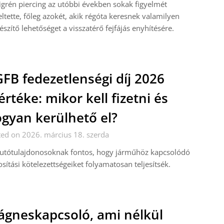
grén piercing az utóbbi években sokak figyelmét
eltette, főleg azokét, akik régóta keresnek valamilyen
észítő lehetőséget a visszatérő fejfájás enyhítésére.
FB fedezetlenségi díj 2026
rtéke: mikor kell fizetni és
gyan kerülhető el?
ed on 2026. március 18. szerda
autótulajdonosoknak fontos, hogy járműhöz kapcsolódó
osítási kötelezettségeiket folyamatosan teljesítsék.
gneskapcsoló, ami nélkül