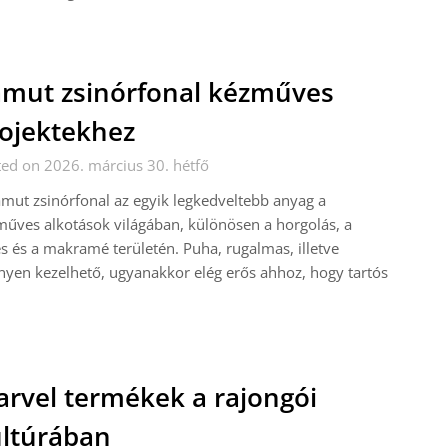
mut zsinórfonal kézműves
ojektekhez
ed on 2026. március 30. hétfő
mut zsinórfonal az egyik legkedveltebb anyag a
űves alkotások világában, különösen a horgolás, a
s és a makramé területén. Puha, rugalmas, illetve
yen kezelhető, ugyanakkor elég erős ahhoz, hogy tartós
rvel termékek a rajongói
ltúrában