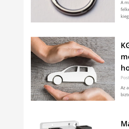
A mi
felk
kieg
KG
mé
ho
Post
Az 
bizt
Má