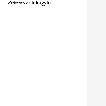
Zöldkagyló
víztisztító