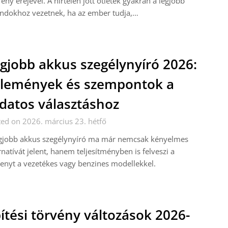
ény erejével. A hirtelen jött ötletek gyakran a legjobb
ndokhoz vezetnek, ha az ember tudja,…
gjobb akkus szegélynyíró 2026:
lemények és szempontok a
datos választáshoz
ed on 2026. március 23. hétfő
egjobb akkus szegélynyíró ma már nemcsak kényelmes
rnatívát jelent, hanem teljesítményben is felveszi a
enyt a vezetékes vagy benzines modellekkel.
ítési törvény változások 2026-