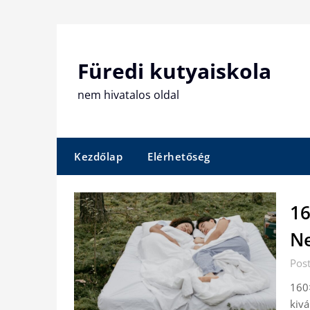
Skip
to
content
Füredi kutyaiskola
nem hivatalos oldal
Kezdőlap
Elérhetőség
16
N
Post
160×
kivá