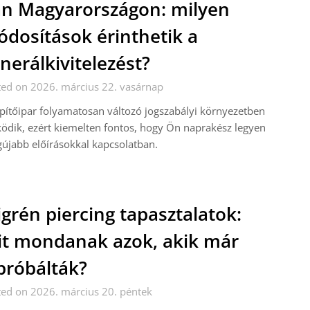
n Magyarországon: milyen
dosítások érinthetik a
nerálkivitelezést?
ed on 2026. március 22. vasárnap
pítőipar folyamatosan változó jogszabályi környezetben
dik, ezért kiemelten fontos, hogy Ön naprakész legyen
gújabb előírásokkal kapcsolatban.
grén piercing tapasztalatok:
t mondanak azok, akik már
próbálták?
ed on 2026. március 20. péntek