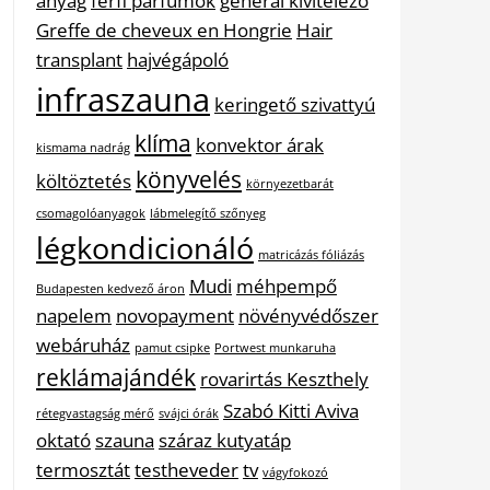
anyag
férfi parfümök
general kivitelező
Greffe de cheveux en Hongrie
Hair
transplant
hajvégápoló
infraszauna
keringető szivattyú
klíma
konvektor árak
kismama nadrág
könyvelés
költöztetés
környezetbarát
csomagolóanyagok
lábmelegítő szőnyeg
légkondicionáló
matricázás fóliázás
Mudi
méhpempő
Budapesten kedvező áron
napelem
novopayment
növényvédőszer
webáruház
pamut csipke
Portwest munkaruha
reklámajándék
rovarirtás Keszthely
Szabó Kitti Aviva
rétegvastagság mérő
svájci órák
oktató
szauna
száraz kutyatáp
termosztát
testheveder
tv
vágyfokozó