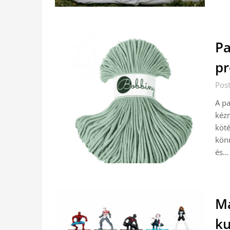
Pa
pr
Post
A pa
kézm
köté
könn
és…
Ma
ku