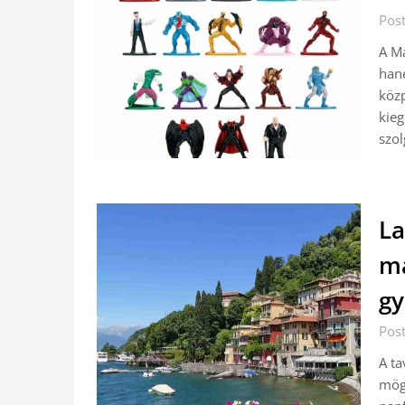
Post
A Ma
hane
közp
kieg
szol
La
má
gy
Post
A ta
mögö