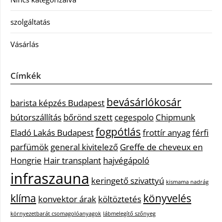
szolgáltatás
Vásárlás
Címkék
bevásárlókosár
barista képzés Budapest
bútorszállítás
bőrönd szett
cegespolo
Chipmunk
fogpótlás
Eladó Lakás Budapest
frottír anyag
férfi
parfümök
general kivitelező
Greffe de cheveux en
Hongrie
Hair transplant
hajvégápoló
infraszauna
keringető szivattyú
kismama nadrág
klíma
könyvelés
konvektor árak
költöztetés
környezetbarát csomagolóanyagok
lábmelegítő szőnyeg