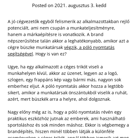
Posted on 2021. augusztus 3. kedd
A jó cégvezetők egyből felismerik az alkalmazottakban rejlő
potenciált, ami nem csupán a munkateljesítményre,
hanem a márkaépítésre is vonatkozik. A brand
népszerűsítése talán akkor a leghatékonyabb, amikor azt a
cégre büszke munkatársak
végzik, a póló nyomtatás
segítségével
. Hogy is van ez?
Ugye, ha egy alkalmazott a céges trikót viseli a
munkahelyen kívül, akkor az üzenet, legyen az a logó,
szlogen, egy frappáns kép vagy bármi más, nagyon sok
emberhez eljut. A póló nyomtatás akkor hozza a legtöbb
sikert, amikor a munkatársak önszántukból viselik a ruhát,
azért, mert büszkék arra a helyre, ahol dolgoznak.
Nagy előny még az is, hogy a póló nyomtatás révén egy
praktikus eszközhöz jutnak az emberek, ami használható
sportoláshoz és sok minden máshoz. Ekkor is végbemegy a
brandépítés, hiszen minél többen látják a különféle
eseményeken a céges trikót, annál többen ismerik azt meg.