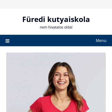
Skip
to
content
Füredi kutyaiskola
nem hivatalos oldal
Menu