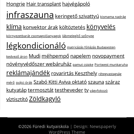
Hongrie
Hair transplant
hajvégápoló
infraszauna
keringető szivattyú
kismama nadrág
klíma
könyvelés
konvektor árak
költöztetés
környezetbarát csomagolóanyagok
lábmelegítő szőnyeg
légkondicionáló
matricázás fóliázás Budapesten
Mudi
méhpempő
napelem
novopayment
kedvező áron
növényvédőszer webáruház
pamut csipke
Portwest munkaruha
reklámajándék
rovarirtás Keszthely
rétegvastagság
Szabó Kitti Aviva oktató
szauna
száraz
mérő
svájci órák
kutyatáp
termosztát
testheveder
tv
vágyfokozó
Zöldkagyló
víztisztító
©2026 Füredi kutyaiskola
| Design:
Newspaperly
WordPress Theme