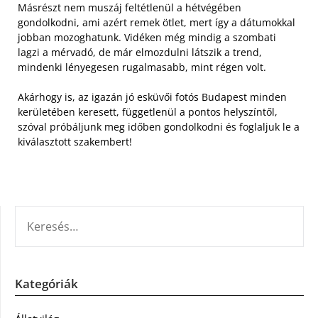
Másrészt nem muszáj feltétlenül a hétvégében
gondolkodni, ami azért remek ötlet, mert így a dátumokkal
jobban mozoghatunk. Vidéken még mindig a szombati
lagzi a mérvadó, de már elmozdulni látszik a trend,
mindenki lényegesen rugalmasabb, mint régen volt.
Akárhogy is, az igazán jó esküvői fotós Budapest minden
kerületében keresett, függetlenül a pontos helyszíntől,
szóval próbáljunk meg időben gondolkodni és foglaljuk le a
kiválasztott szakembert!
KERESÉS:
Kategóriák