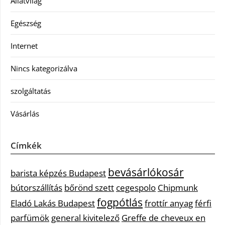
Állatvilág
Egészség
Internet
Nincs kategorizálva
szolgáltatás
Vásárlás
Címkék
bevásárlókosár
barista képzés Budapest
bútorszállítás
bőrönd szett
cegespolo
Chipmunk
fogpótlás
Eladó Lakás Budapest
frottír anyag
férfi
parfümök
general kivitelező
Greffe de cheveux en