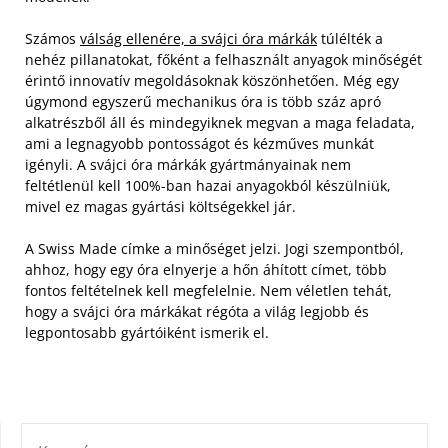
Számos
válság ellenére, a svájci óra márkák
túlélték a
nehéz pillanatokat, főként a felhasznált anyagok minőségét
érintő innovatív megoldásoknak köszönhetően.
Még egy
úgymond egyszerű mechanikus óra is több száz apró
alkatrészből áll és mindegyiknek megvan a maga feladata,
ami a legnagyobb pontosságot és kézműves munkát
igényli. A svájci óra márkák gyártmányainak nem
feltétlenül kell 100%-ban hazai anyagokból készülniük,
mivel ez magas gyártási költségekkel jár.
A Swiss Made címke a minőséget jelzi. Jogi szempontból,
ahhoz, hogy egy óra elnyerje a hőn áhított címet, több
fontos feltételnek kell megfelelnie. Nem véletlen tehát,
hogy a svájci óra márkákat régóta a világ legjobb és
legpontosabb gyártóiként ismerik el.
KERESÉS: