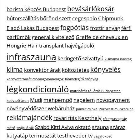
bevásárlókosár
barista képzés Budapest
bútorszállítás
bőrönd szett
cegespolo
Chipmunk
fogpótlás
Eladó Lakás Budapest
frottír anyag
férfi
parfümök
general kivitelező
Greffe de cheveux en
Hongrie
Hair transplant
hajvégápoló
infraszauna
keringető szivattyú
kismama nadrág
klíma
könyvelés
konvektor árak
költöztetés
környezetbarát csomagolóanyagok
lábmelegítő szőnyeg
légkondicionáló
matricázás fóliázás Budapesten
Mudi
méhpempő
napelem
novopayment
kedvező áron
növényvédőszer webáruház
pamut csipke
Portwest munkaruha
reklámajándék
rovarirtás Keszthely
rétegvastagság
Szabó Kitti Aviva oktató
szauna
száraz
mérő
svájci órák
kutyatáp
termosztát
testheveder
tv
vágyfokozó