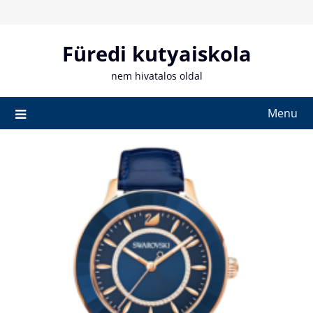
Skip
to
content
Füredi kutyaiskola
nem hivatalos oldal
Menu