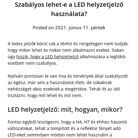
Szabályos lehet-e a LED helyzetjelző
használata?
Posted on 2021. június 11. péntek
A ledes jelzők körül sok a tévhit és rengetegen nem tudják,
hogy mikor lehet és mikor nem alkalmazni ezeket. Sokan
úgy
hiszik, hogy a LED helyzetjelző
alkalmazása a legtöbb
esetben nem szabályos.
Nyilván pontosan le van írva és törvények által szabályzott
az egész, már ami a használatot illeti, de sokaknak
nehézséget okoz ezeknek a megértése. Tehát itt az idő
tisztázni, hogy mit lehet és mit nem.
LED helyzetjelző: mit, hogyan, mikor?
Fontos egyből leszögezni, hogy a H4, H7 és ehhez hasonló
változatokat, tehát a tompított és a reflektor fényét adó
LED-eket semmilyen módon nem lehet használni a