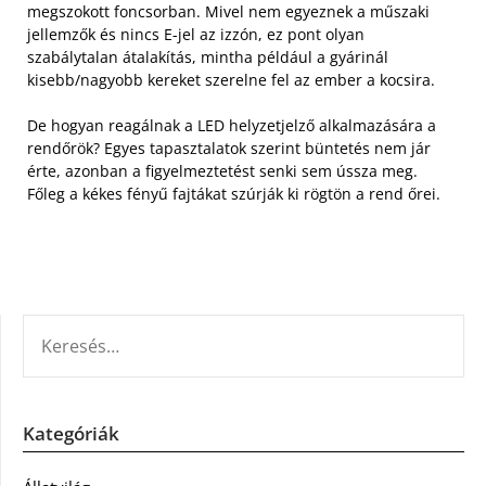
megszokott foncsorban. Mivel nem egyeznek a műszaki
jellemzők és nincs E-jel az izzón, ez pont olyan
szabálytalan átalakítás, mintha például a gyárinál
kisebb/nagyobb kereket szerelne fel az ember a kocsira.
De hogyan reagálnak a LED helyzetjelző alkalmazására a
rendőrök? Egyes tapasztalatok szerint büntetés nem jár
érte, azonban a figyelmeztetést senki sem ússza meg.
Főleg a kékes fényű fajtákat szúrják ki rögtön a rend őrei.
KERESÉS:
Kategóriák