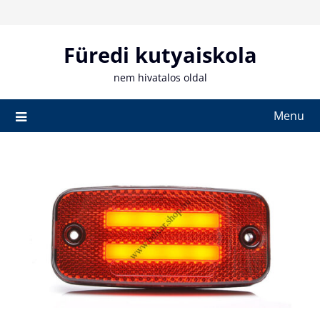
Skip
to
content
Füredi kutyaiskola
nem hivatalos oldal
Menu