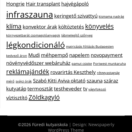
Hongrie
Hair transplant
hajvégápoló
infraszauna
keringető szivattyú
kismama nadrág
klíma
könyvelés
konvektor árak
költöztetés
környezetbarát csomagolóanyagok
lábmelegítő szőnyeg
légkondicionáló
matricázás fóliázás Budapesten
Mudi
méhpempő
napelem
novopayment
kedvező áron
növényvédőszer webáruház
pamut csipke
Portwest munkaruha
reklámajándék
rovarirtás Keszthely
rétegvastagság
Szabó Kitti Aviva oktató
szauna
száraz
mérő
svájci órák
kutyatáp
termosztát
testheveder
tv
vágyfokozó
Zöldkagyló
víztisztító
©2026 Füredi kutyaiskola
| Design:
Newspaperly
WordPress Theme