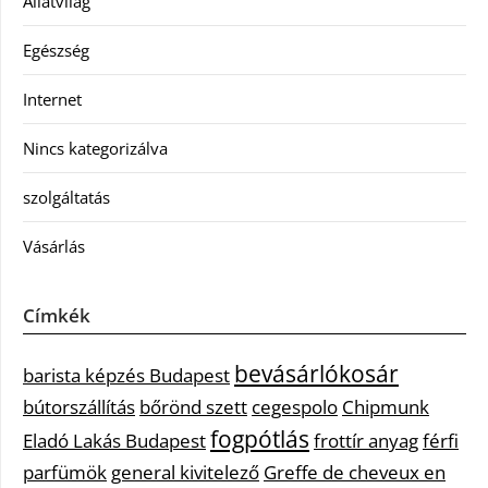
Állatvilág
Egészség
Internet
Nincs kategorizálva
szolgáltatás
Vásárlás
Címkék
bevásárlókosár
barista képzés Budapest
bútorszállítás
bőrönd szett
cegespolo
Chipmunk
fogpótlás
Eladó Lakás Budapest
frottír anyag
férfi
parfümök
general kivitelező
Greffe de cheveux en