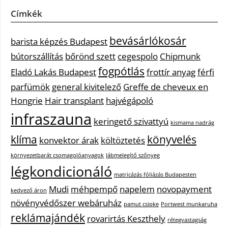
Címkék
bevásárlókosár
barista képzés Budapest
bútorszállítás
bőrönd szett
cegespolo
Chipmunk
fogpótlás
Eladó Lakás Budapest
frottír anyag
férfi
parfümök
general kivitelező
Greffe de cheveux en
Hongrie
Hair transplant
hajvégápoló
infraszauna
keringető szivattyú
kismama nadrág
klíma
könyvelés
konvektor árak
költöztetés
környezetbarát csomagolóanyagok
lábmelegítő szőnyeg
légkondicionáló
matricázás fóliázás Budapesten
Mudi
méhpempő
napelem
novopayment
kedvező áron
növényvédőszer webáruház
pamut csipke
Portwest munkaruha
reklámajándék
rovarirtás Keszthely
rétegvastagság