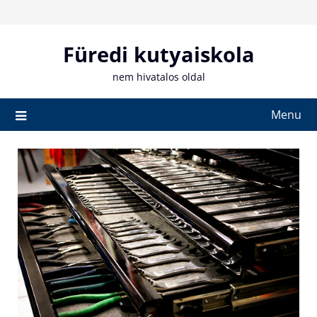
Skip
to
content
Füredi kutyaiskola
nem hivatalos oldal
Menu