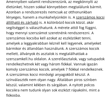
Amennyiben valamit rendszerezünk, az megkönnyíti az
életünket, hiszen sokkal könnyebben megtalálunk bármit.
Azonban a rendszerezés nemcsak az otthonunkban
lényeges, hanem a munkahelyünkön is. A
szerszámos kocsi
állítható és zárható
is. A különböző kocsik közül, akár
segítséggel is választhatunk. A mérete attól fog függni,
hogy mennyi szerszámot szeretnénk rendszerezni.
A
szerszámos kocsiba kell azokat az eszközöket tenni,
amelyek a leggyakrabban kéznél kell legyenek, amelyeket
bármikor és állandóan használunk. A szerszámos kocsik
mellett, állványok és asztalok is megtalálhatóak a
szerszamkell.hu oldalon. A szerelőasztalok, vagy satupadok
rendelkezhetnek két vagy három fiókkal. Vannak igazán
komoly szerszámos kocsik, amelyek 7 fiókkal rendelkeznek.
A szerszámos kocsi minőségi anyagokból készül. A
színválaszték nem olyan nagy. Általában piros színben
készül, valamint kékben és sárgában. A nyitott polcos
kocsikra nem tudunk olyan sok eszközt rápakolni, mint a
fiókosba.