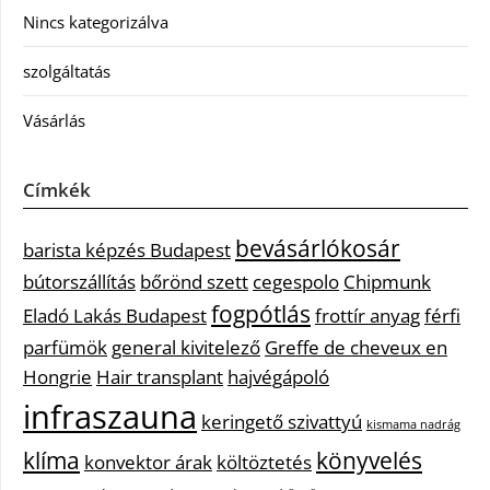
Nincs kategorizálva
szolgáltatás
Vásárlás
Címkék
bevásárlókosár
barista képzés Budapest
bútorszállítás
bőrönd szett
cegespolo
Chipmunk
fogpótlás
Eladó Lakás Budapest
frottír anyag
férfi
parfümök
general kivitelező
Greffe de cheveux en
Hongrie
Hair transplant
hajvégápoló
infraszauna
keringető szivattyú
kismama nadrág
klíma
könyvelés
konvektor árak
költöztetés