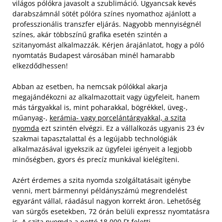
világos pólókra javasolt a szublimáció. Ugyancsak kevés
darabszámnál sötét pólóra színes nyomathoz ajánlott a
professzionális transzfer eljárás. Nagyobb mennyiségnél
színes, akár többszínű grafika esetén szintén a
szitanyomást alkalmazzák. Kérjen árajánlatot, hogy a póló
nyomtatás Budapest városában minél hamarabb
elkezdődhessen!
Abban az esetben, ha nemcsak pólókkal akarja
megajándékozni az alkalmazottait vagy ügyfeleit, hanem
más tárgyakkal is, mint poharakkal, bögrékkel, üveg-,
műanyag-,
kerámia- vagy porcelántárgyakkal, a szita
nyomda
ezt szintén elvégzi. Ez a vállalkozás ugyanis 23 év
szakmai tapasztalattal és a legújabb technológiák
alkalmazásával igyekszik az ügyfelei igényeit a legjobb
minőségben, gyors és precíz munkával kielégíteni.
Azért érdemes a szita nyomda szolgáltatásait igénybe
venni, mert bármennyi példányszámú megrendelést
egyaránt vállal, ráadásul nagyon korrekt áron. Lehetőség
van sürgős esetekben, 72 órán belüli expressz nyomtatásra
is. A szita nyomda a nettó 18 000 Ft feletti