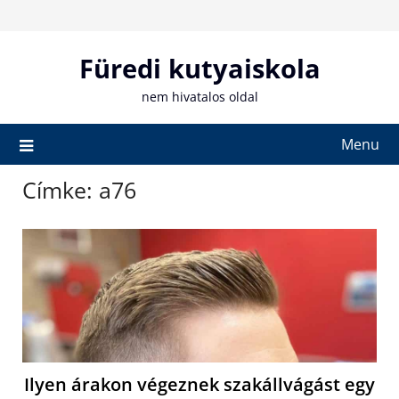
Skip
to
content
Füredi kutyaiskola
nem hivatalos oldal
Menu
Címke:
a76
Ilyen árakon végeznek szakállvágást egy