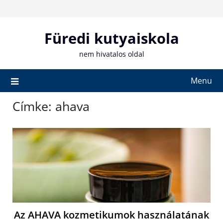
Skip
to
content
Füredi kutyaiskola
nem hivatalos oldal
Menu
Címke:
ahava
Az AHAVA kozmetikumok használatának