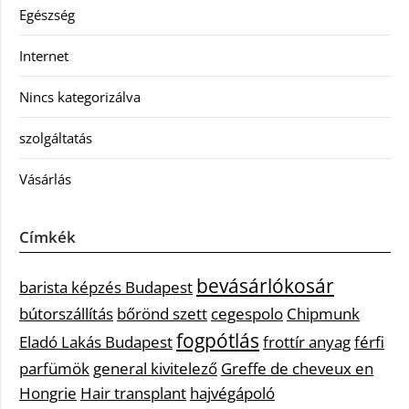
Egészség
Internet
Nincs kategorizálva
szolgáltatás
Vásárlás
Címkék
bevásárlókosár
barista képzés Budapest
bútorszállítás
bőrönd szett
cegespolo
Chipmunk
fogpótlás
Eladó Lakás Budapest
frottír anyag
férfi
parfümök
general kivitelező
Greffe de cheveux en
Hongrie
Hair transplant
hajvégápoló