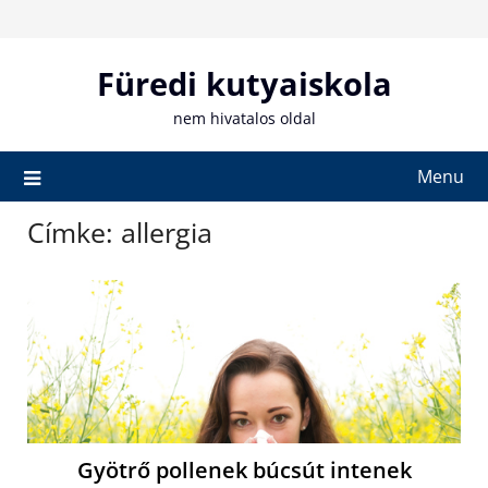
Skip
to
content
Füredi kutyaiskola
nem hivatalos oldal
Menu
Címke:
allergia
Gyötrő pollenek búcsút intenek