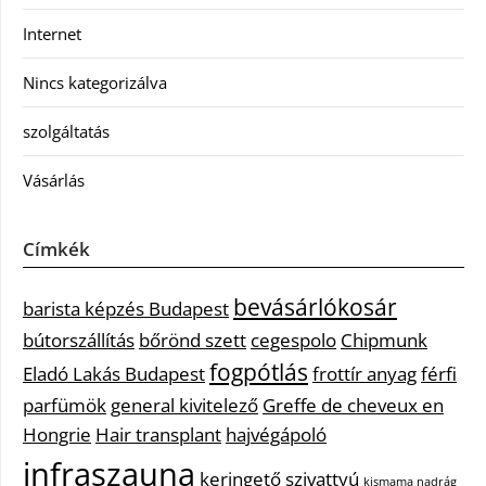
Internet
Nincs kategorizálva
szolgáltatás
Vásárlás
Címkék
bevásárlókosár
barista képzés Budapest
bútorszállítás
bőrönd szett
cegespolo
Chipmunk
fogpótlás
Eladó Lakás Budapest
frottír anyag
férfi
parfümök
general kivitelező
Greffe de cheveux en
Hongrie
Hair transplant
hajvégápoló
infraszauna
keringető szivattyú
kismama nadrág