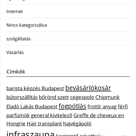
Internet
Nincs kategorizálva
szolgáltatás
Vásárlás
Címkék
bevásárlókosár
barista képzés Budapest
bútorszállítás
bőrönd szett
cegespolo
Chipmunk
fogpótlás
Eladó Lakás Budapest
frottír anyag
férfi
parfümök
general kivitelező
Greffe de cheveux en
Hongrie
Hair transplant
hajvégápoló
infraszauna
keringető szivattyú