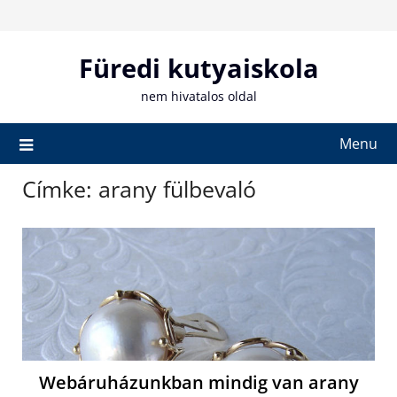
Skip
to
content
Füredi kutyaiskola
nem hivatalos oldal
Menu
Címke:
arany fülbevaló
Webáruházunkban mindig van arany