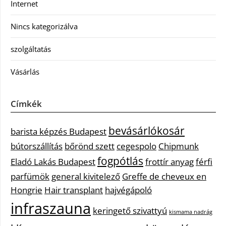
Internet
Nincs kategorizálva
szolgáltatás
Vásárlás
Címkék
bevásárlókosár
barista képzés Budapest
bútorszállítás
bőrönd szett
cegespolo
Chipmunk
fogpótlás
Eladó Lakás Budapest
frottír anyag
férfi
parfümök
general kivitelező
Greffe de cheveux en
Hongrie
Hair transplant
hajvégápoló
infraszauna
keringető szivattyú
kismama nadrág