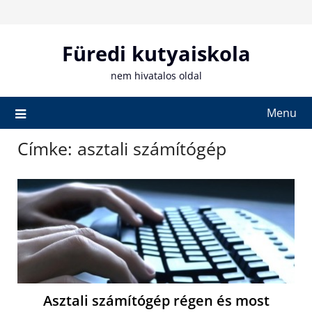
Skip
to
content
Füredi kutyaiskola
nem hivatalos oldal
Menu
Címke:
asztali számítógép
Asztali számítógép régen és most