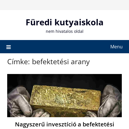
Skip
to
content
Füredi kutyaiskola
nem hivatalos oldal
Menu
Címke:
befektetési arany
Nagyszerű invesztíció a befektetési