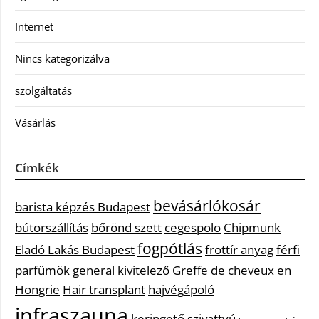
Internet
Nincs kategorizálva
szolgáltatás
Vásárlás
Címkék
bevásárlókosár
barista képzés Budapest
bútorszállítás
bőrönd szett
cegespolo
Chipmunk
fogpótlás
Eladó Lakás Budapest
frottír anyag
férfi
parfümök
general kivitelező
Greffe de cheveux en
Hongrie
Hair transplant
hajvégápoló
infraszauna
keringető szivattyú