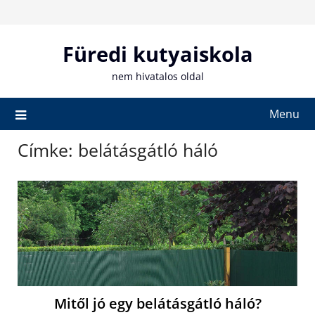
Skip
to
content
Füredi kutyaiskola
nem hivatalos oldal
Menu
Címke:
belátásgátló háló
Mitől jó egy belátásgátló háló?