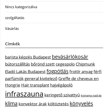
Nincs kategorizálva
szolgáltatás
Vásárlás
Címkék
bevásárlókosár
barista képzés Budapest
bútorszállítás
bőrönd szett
cegespolo
Chipmunk
fogpótlás
Eladó Lakás Budapest
frottír anyag
férfi
parfümök
general kivitelező
Greffe de cheveux en
Hongrie
Hair transplant
hajvégápoló
infraszauna
keringető szivattyú
kismama nadrág
klíma
könyvelés
konvektor árak
költöztetés