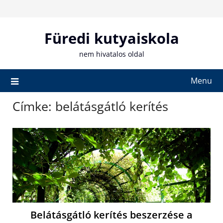
Skip
to
content
Füredi kutyaiskola
nem hivatalos oldal
Menu
Címke:
belátásgátló kerítés
Belátásgátló kerítés beszerzése a