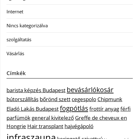
Internet
Nincs kategorizálva
szolgáltatás
Vásárlás
Címkék
bevásárlókosár
barista képzés Budapest
bútorszállítás
bőrönd szett
cegespolo
Chipmunk
fogpótlás
Eladó Lakás Budapest
frottír anyag
férfi
parfümök
general kivitelező
Greffe de cheveux en
Hongrie
Hair transplant
hajvégápoló
infraszauna
keringető szivattyú