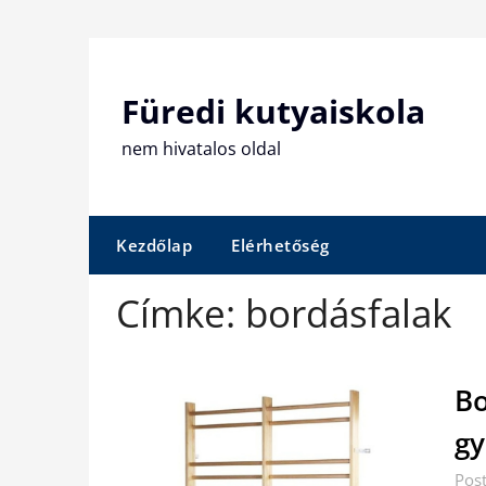
Skip
to
content
Füredi kutyaiskola
nem hivatalos oldal
Kezdőlap
Elérhetőség
Címke:
bordásfalak
Bo
gy
Post