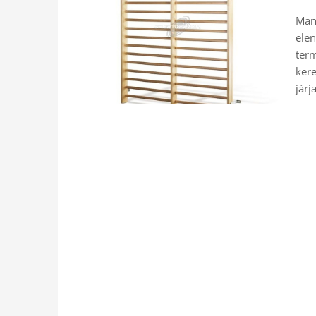
Man
elen
term
kere
járj