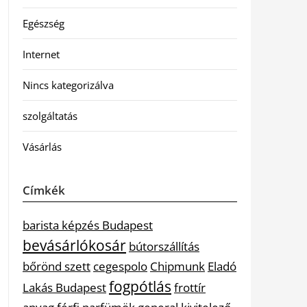
Egészség
Internet
Nincs kategorizálva
szolgáltatás
Vásárlás
Címkék
barista képzés Budapest
bevásárlókosár
bútorszállítás
bőrönd szett
cegespolo
Chipmunk
Eladó
fogpótlás
Lakás Budapest
frottír