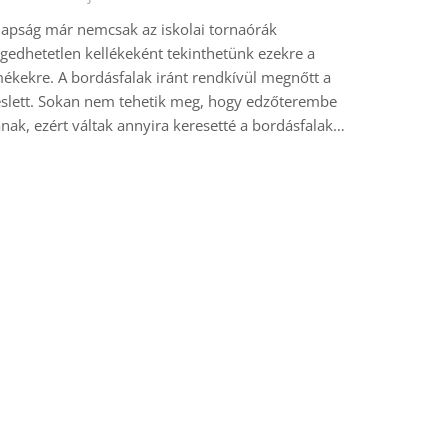
apság már nemcsak az iskolai tornaórák
gedhetetlen kellékeként tekinthetünk ezekre a
ékekre. A bordásfalak iránt rendkívül megnőtt a
slett. Sokan nem tehetik meg, hogy edzőterembe
anak, ezért váltak annyira keresetté a bordásfalak…