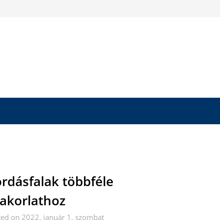
rdásfalak többféle
akorlathoz
ed on 2022. január 1. szombat