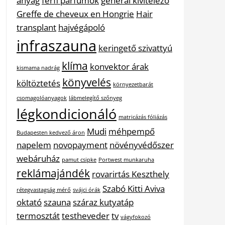
anyag
férfi parfümök
general kivitelező
Greffe de cheveux en Hongrie
Hair
transplant
hajvégápoló
infraszauna
keringető szivattyú
klíma
konvektor árak
kismama nadrág
könyvelés
költöztetés
környezetbarát
csomagolóanyagok
lábmelegítő szőnyeg
légkondicionáló
matricázás fóliázás
Mudi
méhpempő
Budapesten kedvező áron
napelem
novopayment
növényvédőszer
webáruház
pamut csipke
Portwest munkaruha
reklámajándék
rovarirtás Keszthely
Szabó Kitti Aviva
rétegvastagság mérő
svájci órák
oktató
szauna
száraz kutyatáp
termosztát
testheveder
tv
vágyfokozó