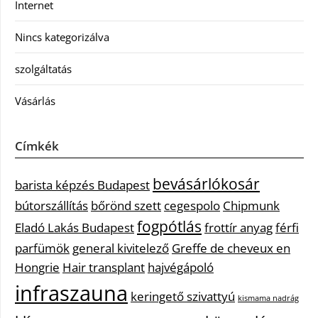
Internet
Nincs kategorizálva
szolgáltatás
Vásárlás
Címkék
bevásárlókosár
barista képzés Budapest
bútorszállítás
bőrönd szett
cegespolo
Chipmunk
fogpótlás
Eladó Lakás Budapest
frottír anyag
férfi
parfümök
general kivitelező
Greffe de cheveux en
Hongrie
Hair transplant
hajvégápoló
infraszauna
keringető szivattyú
kismama nadrág