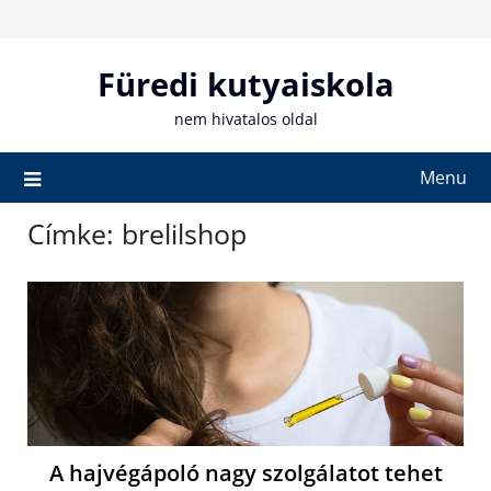
Skip
to
content
Füredi kutyaiskola
nem hivatalos oldal
Menu
Címke:
brelilshop
A hajvégápoló nagy szolgálatot tehet