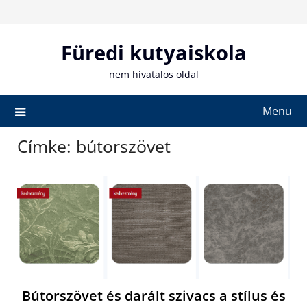
Skip
to
content
Füredi kutyaiskola
nem hivatalos oldal
Menu
Címke:
bútorszövet
Bútorszövet és darált szivacs a stílus és