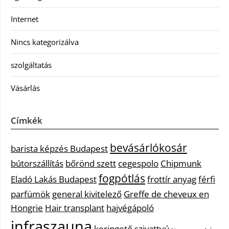
Internet
Nincs kategorizálva
szolgáltatás
Vásárlás
Címkék
bevásárlókosár
barista képzés Budapest
bútorszállítás
bőrönd szett
cegespolo
Chipmunk
fogpótlás
Eladó Lakás Budapest
frottír anyag
férfi
parfümök
general kivitelező
Greffe de cheveux en
Hongrie
Hair transplant
hajvégápoló
infraszauna
keringető szivattyú