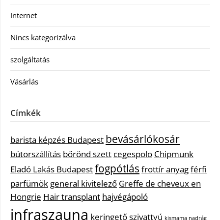
Internet
Nincs kategorizálva
szolgáltatás
Vásárlás
Címkék
bevásárlókosár
barista képzés Budapest
bútorszállítás
bőrönd szett
cegespolo
Chipmunk
fogpótlás
Eladó Lakás Budapest
frottír anyag
férfi
parfümök
general kivitelező
Greffe de cheveux en
Hongrie
Hair transplant
hajvégápoló
infraszauna
keringető szivattyú
kismama nadrág