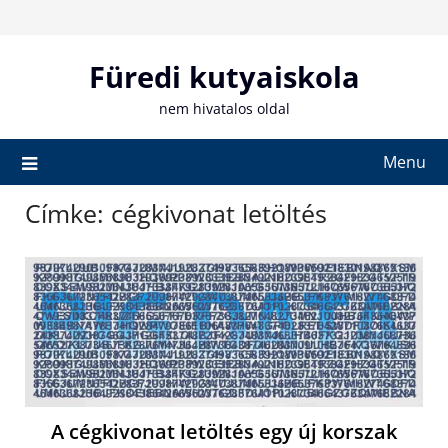
Skip
to
content
Füredi kutyaiskola
nem hivatalos oldal
Menu
Címke:
cégkivonat letöltés
A cégkivonat letöltés egy új korszak