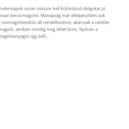
ndennapok során sokszor kell különböző dolgokat jó
posan becsomagolni. Manapság már elképesztően sok
a csomagolóeszköz áll rendelkezésre, akárcsak a celofán
agoló, amiben mindig meg lehet bízni. Nyilván a
magolóanyagot úgy kell…