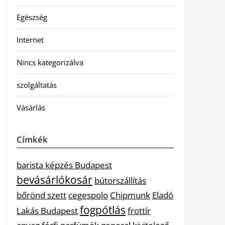
Egészség
Internet
Nincs kategorizálva
szolgáltatás
Vásárlás
Címkék
barista képzés Budapest
bevásárlókosár
bútorszállítás
bőrönd szett
cegespolo
Chipmunk
Eladó
fogpótlás
Lakás Budapest
frottír