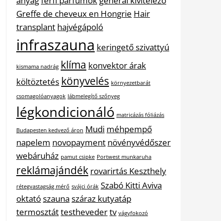
anyag
férfi parfümök
general kivitelező
Greffe de cheveux en Hongrie
Hair
transplant
hajvégápoló
infraszauna
keringető szivattyú
klíma
konvektor árak
kismama nadrág
könyvelés
költöztetés
környezetbarát
csomagolóanyagok
lábmelegítő szőnyeg
légkondicionáló
matricázás fóliázás
Mudi
méhpempő
Budapesten kedvező áron
napelem
novopayment
növényvédőszer
webáruház
pamut csipke
Portwest munkaruha
reklámajándék
rovarirtás Keszthely
Szabó Kitti Aviva
rétegvastagság mérő
svájci órák
oktató
szauna
száraz kutyatáp
termosztát
testheveder
tv
vágyfokozó