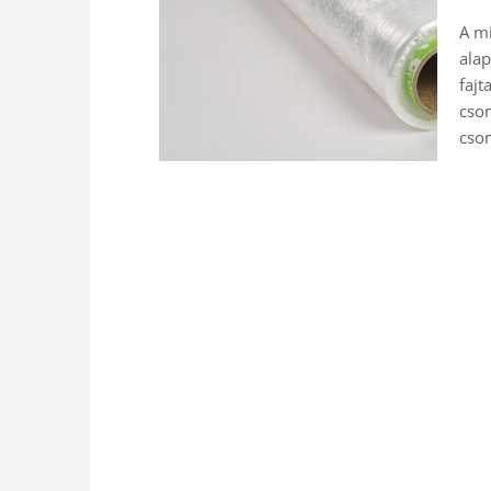
A mi
ala
fajt
csom
cso