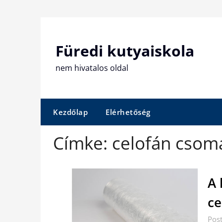
Skip
to
content
Füredi kutyaiskola
nem hivatalos oldal
Kezdőlap
Elérhetőség
Címke:
celofán csom
A 
ce
Post