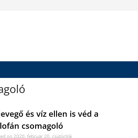
agoló
levegő és víz ellen is véd a
lofán csomagoló
ed on 2020. február 20. csütörtök