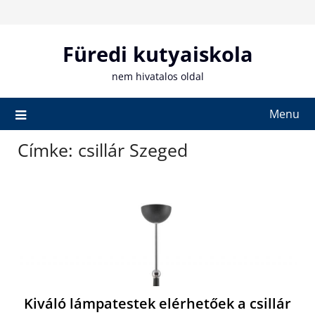
Skip
to
content
Füredi kutyaiskola
nem hivatalos oldal
Menu
Címke:
csillár Szeged
Kiváló lámpatestek elérhetőek a csillár