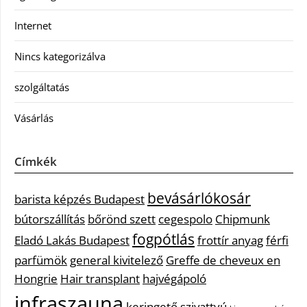
Internet
Nincs kategorizálva
szolgáltatás
Vásárlás
Címkék
bevásárlókosár
barista képzés Budapest
bútorszállítás
bőrönd szett
cegespolo
Chipmunk
fogpótlás
Eladó Lakás Budapest
frottír anyag
férfi
parfümök
general kivitelező
Greffe de cheveux en
Hongrie
Hair transplant
hajvégápoló
infraszauna
keringető szivattyú