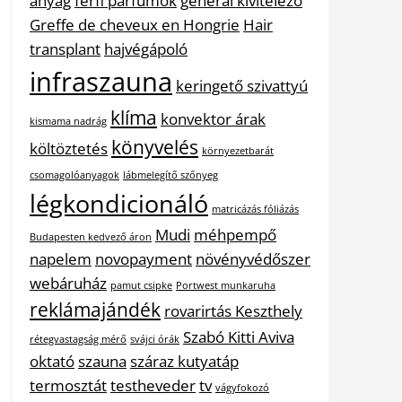
anyag
férfi parfümök
general kivitelező
Greffe de cheveux en Hongrie
Hair
transplant
hajvégápoló
infraszauna
keringető szivattyú
klíma
konvektor árak
kismama nadrág
könyvelés
költöztetés
környezetbarát
csomagolóanyagok
lábmelegítő szőnyeg
légkondicionáló
matricázás fóliázás
Mudi
méhpempő
Budapesten kedvező áron
napelem
novopayment
növényvédőszer
webáruház
pamut csipke
Portwest munkaruha
reklámajándék
rovarirtás Keszthely
Szabó Kitti Aviva
rétegvastagság mérő
svájci órák
oktató
szauna
száraz kutyatáp
termosztát
testheveder
tv
vágyfokozó