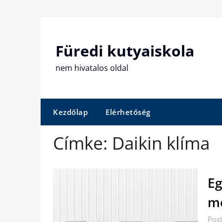
Skip
to
content
Füredi kutyaiskola
nem hivatalos oldal
Kezdőlap
Elérhetőség
Címke:
Daikin klíma
Eg
m
Post