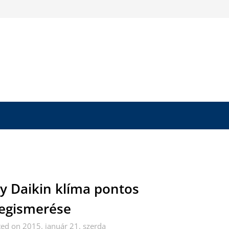
y Daikin klíma pontos
egismerése
ed on 2015. január 21. szerda