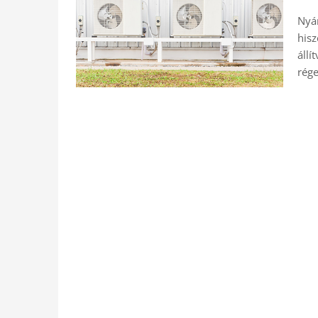
Nyár
hisz
állí
rége