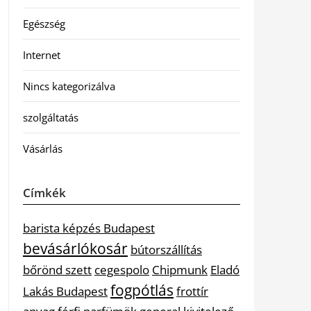
Egészség
Internet
Nincs kategorizálva
szolgáltatás
Vásárlás
Címkék
barista képzés Budapest
bevásárlókosár
bútorszállítás
bőrönd szett
cegespolo
Chipmunk
Eladó
fogpótlás
Lakás Budapest
frottír