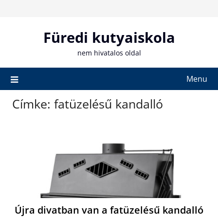
Skip
to
content
Füredi kutyaiskola
nem hivatalos oldal
Menu
Címke:
fatüzelésű kandalló
Újra divatban van a fatüzelésű kandalló