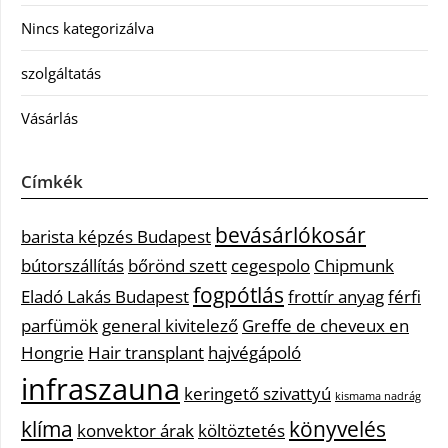
Nincs kategorizálva
szolgáltatás
Vásárlás
Címkék
bevásárlókosár
barista képzés Budapest
bútorszállítás
bőrönd szett
cegespolo
Chipmunk
fogpótlás
Eladó Lakás Budapest
frottír anyag
férfi
parfümök
general kivitelező
Greffe de cheveux en
Hongrie
Hair transplant
hajvégápoló
infraszauna
keringető szivattyú
kismama nadrág
klíma
könyvelés
konvektor árak
költöztetés