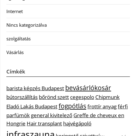
Internet
Nincs kategorizálva
szolgáltatás
Vásárlás
Címkék
bevásárlókosár
barista képzés Budapest
bútorszállítás
bőrönd szett
cegespolo
Chipmunk
fogpótlás
Eladó Lakás Budapest
frottír anyag
férfi
parfümök
general kivitelező
Greffe de cheveux en
Hongrie
Hair transplant
hajvégápoló
infraszauna
keringető szivattyú