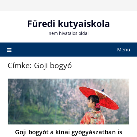
Skip
to
content
Füredi kutyaiskola
nem hivatalos oldal
Menu
Címke:
Goji bogyó
Goji bogyót a kínai gyógyászatban is