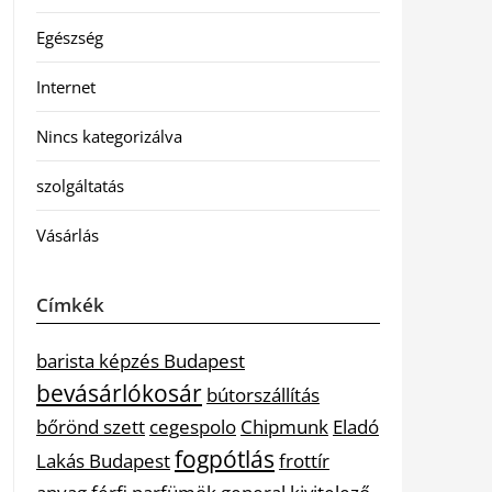
Egészség
Internet
Nincs kategorizálva
szolgáltatás
Vásárlás
Címkék
barista képzés Budapest
bevásárlókosár
bútorszállítás
bőrönd szett
cegespolo
Chipmunk
Eladó
fogpótlás
Lakás Budapest
frottír