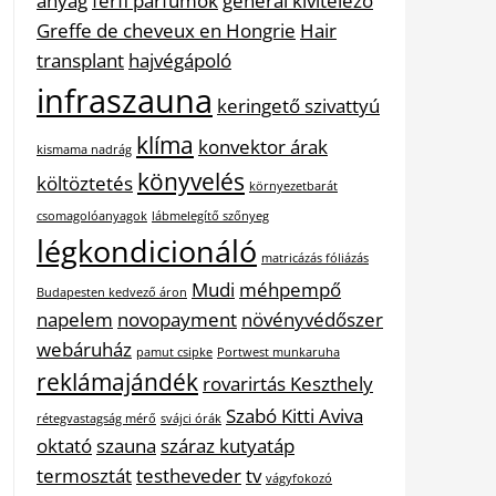
anyag
férfi parfümök
general kivitelező
Greffe de cheveux en Hongrie
Hair
transplant
hajvégápoló
infraszauna
keringető szivattyú
klíma
konvektor árak
kismama nadrág
könyvelés
költöztetés
környezetbarát
csomagolóanyagok
lábmelegítő szőnyeg
légkondicionáló
matricázás fóliázás
Mudi
méhpempő
Budapesten kedvező áron
napelem
novopayment
növényvédőszer
webáruház
pamut csipke
Portwest munkaruha
reklámajándék
rovarirtás Keszthely
Szabó Kitti Aviva
rétegvastagság mérő
svájci órák
oktató
szauna
száraz kutyatáp
termosztát
testheveder
tv
vágyfokozó