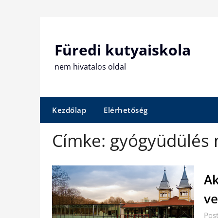
Skip
to
content
Füredi kutyaiskola
nem hivatalos oldal
Kezdőlap
Elérhetőség
Címke:
gyógyüdülés 
Ak
v
Pos