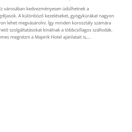
íz városában kedvezményesen üdülhetnek a
díjasok. A különböző kezeléseket, gyógykúrákat nagyon
ron lehet megvásárolni. Így minden korosztály számára
hető szolgáltatásokat kínálnak a többcsillagos szállodák.
mes megnézni a Majerik Hotel ajánlatait is,…