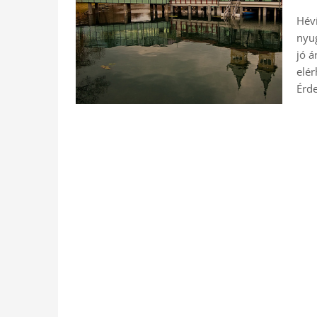
Hév
nyug
jó á
elér
Érde