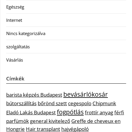
Egészség
Internet
Nincs kategorizálva
szolgáltatás
Vásárlás
Címkék
bevásárlókosár
barista képzés Budapest
bútorszállítás
bőrönd szett
cegespolo
Chipmunk
fogpótlás
Eladó Lakás Budapest
frottír anyag
férfi
parfümök
general kivitelező
Greffe de cheveux en
Hongrie
Hair transplant
hajvégápoló