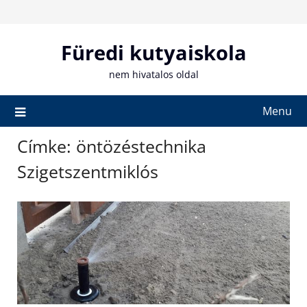
Skip
to
content
Füredi kutyaiskola
nem hivatalos oldal
Menu
Címke:
öntözéstechnika
Szigetszentmiklós