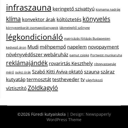
infraszauna
keringető szivattyú
kismama nadrág
klíma
könyvelés
konvektor árak
költöztetés
környezetbarát csomagolóanyagok
lábmelegítő szőnyeg
légkondicionáló
matricázás fóliázás Budapesten
Mudi
méhpempő
napelem
novopayment
kedvező áron
növényvédőszer webáruház
pamut csipke
Portwest munkaruha
reklámajándék
rovarirtás Keszthely
rétegvastagság
Szabó Kitti Aviva oktató
szauna
száraz
mérő
svájci órák
kutyatáp
termosztát
testheveder
tv
vágyfokozó
Zöldkagyló
víztisztító
©2026 Füredi kutyaiskola
| Design:
Newspaperly
WordPress Theme