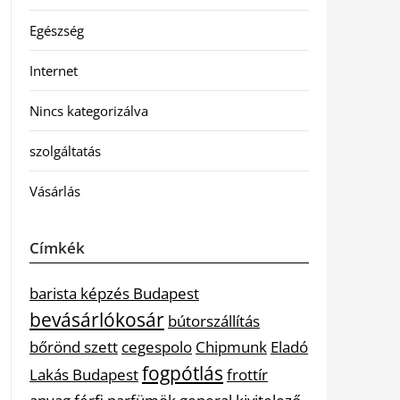
Egészség
Internet
Nincs kategorizálva
szolgáltatás
Vásárlás
Címkék
barista képzés Budapest
bevásárlókosár
bútorszállítás
bőrönd szett
cegespolo
Chipmunk
Eladó
fogpótlás
Lakás Budapest
frottír