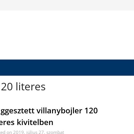
120 literes
ggesztett villanybojler 120
teres kivitelben
ed on 2019. július 27. szombat