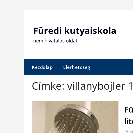
Skip
to
content
Füredi kutyaiskola
nem hivatalos oldal
Kezdőlap
Elérhetőség
Címke:
villanybojler 
Fü
li
Post