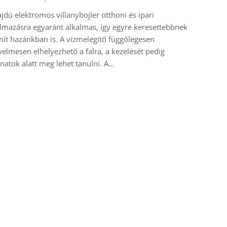
jdú elektromos villanybojler otthoni és ipari
lmazásra egyaránt alkalmas, így egyre keresettebbnek
ít hazánkban is. A vízmelegítő függőlegesen
elmesen elhelyezhető a falra, a kezelését pedig
anatok alatt meg lehet tanulni. A…