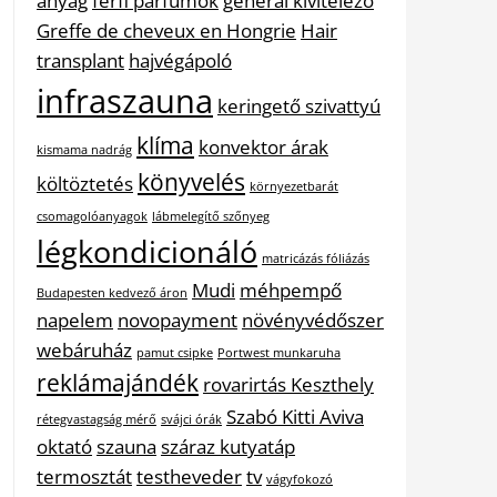
anyag
férfi parfümök
general kivitelező
Greffe de cheveux en Hongrie
Hair
transplant
hajvégápoló
infraszauna
keringető szivattyú
klíma
konvektor árak
kismama nadrág
könyvelés
költöztetés
környezetbarát
csomagolóanyagok
lábmelegítő szőnyeg
légkondicionáló
matricázás fóliázás
Mudi
méhpempő
Budapesten kedvező áron
napelem
novopayment
növényvédőszer
webáruház
pamut csipke
Portwest munkaruha
reklámajándék
rovarirtás Keszthely
Szabó Kitti Aviva
rétegvastagság mérő
svájci órák
oktató
szauna
száraz kutyatáp
termosztát
testheveder
tv
vágyfokozó