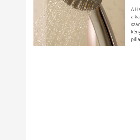
A Ha
alka
szám
kény
pill