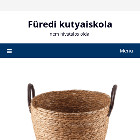
Skip
to
content
Füredi kutyaiskola
nem hivatalos oldal
Menu