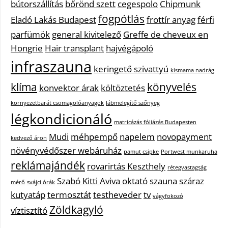
bútorszállítás
bőrönd szett
cegespolo
Chipmunk
fogpótlás
Eladó Lakás Budapest
frottír anyag
férfi
parfümök
general kivitelező
Greffe de cheveux en
Hongrie
Hair transplant
hajvégápoló
infraszauna
keringető szivattyú
kismama nadrág
klíma
könyvelés
konvektor árak
költöztetés
környezetbarát csomagolóanyagok
lábmelegítő szőnyeg
légkondicionáló
matricázás fóliázás Budapesten
Mudi
méhpempő
napelem
novopayment
kedvező áron
növényvédőszer webáruház
pamut csipke
Portwest munkaruha
reklámajándék
rovarirtás Keszthely
rétegvastagság
Szabó Kitti Aviva oktató
szauna
száraz
mérő
svájci órák
kutyatáp
termosztát
testheveder
tv
vágyfokozó
Zöldkagyló
víztisztító