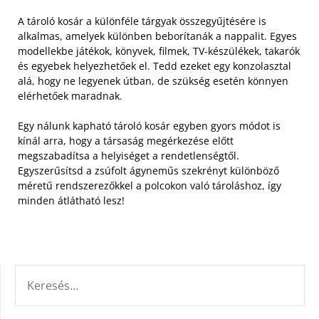
A tároló kosár a különféle tárgyak összegyűjtésére is
alkalmas, amelyek különben beborítanák a nappalit. Egyes
modellekbe játékok, könyvek, filmek, TV-készülékek, takarók
és egyebek helyezhetőek el. Tedd ezeket egy konzolasztal
alá, hogy ne legyenek útban, de szükség esetén könnyen
elérhetőek maradnak.
Egy nálunk kapható tároló kosár egyben gyors módot is
kínál arra, hogy a társaság megérkezése előtt
megszabadítsa a helyiséget a rendetlenségtől.
Egyszerűsítsd a zsúfolt ágyneműs szekrényt különböző
méretű rendszerezőkkel a polcokon való tároláshoz, így
minden átlátható lesz!
KERESÉS: